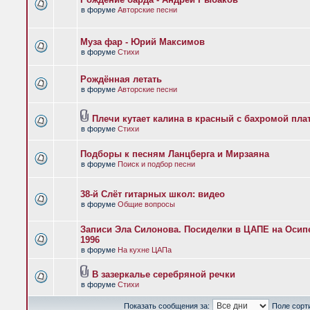
в форуме
Авторские песни
Муза фар - Юрий Максимов
в форуме
Стихи
Рождённая летать
в форуме
Авторские песни
Плечи кутает калина в красный с бахромой пла
в форуме
Стихи
Подборы к песням Ланцберга и Мирзаяна
в форуме
Поиск и подбор песни
38-й Слёт гитарных школ: видео
в форуме
Общие вопросы
Записи Эла Силонова. Посиделки в ЦАПЕ на Осипе
1996
в форуме
На кухне ЦАПа
В зазеркалье серебряной речки
в форуме
Стихи
Показать сообщения за:
Поле сорт