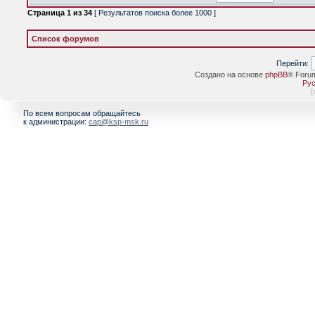
Страница
1
из
34
[ Результатов поиска более 1000 ]
Список форумов
Перейти:
Создано на основе
phpBB
® Foru
Рус
[
По всем вопросам обращайтесь
к администрации:
cap@ksp-msk.ru