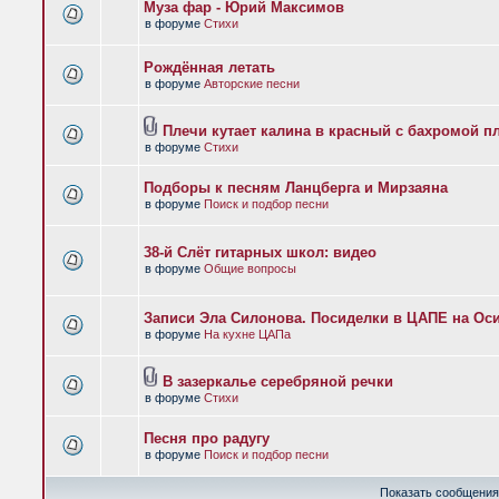
Муза фар - Юрий Максимов
в форуме
Стихи
Рождённая летать
в форуме
Авторские песни
Плечи кутает калина в красный с бахромой п
в форуме
Стихи
Подборы к песням Ланцберга и Мирзаяна
в форуме
Поиск и подбор песни
38-й Слёт гитарных школ: видео
в форуме
Общие вопросы
Записи Эла Силонова. Посиделки в ЦАПЕ на Оси
в форуме
На кухне ЦАПа
В зазеркалье серебряной речки
в форуме
Стихи
Песня про радугу
в форуме
Поиск и подбор песни
Показать сообщения