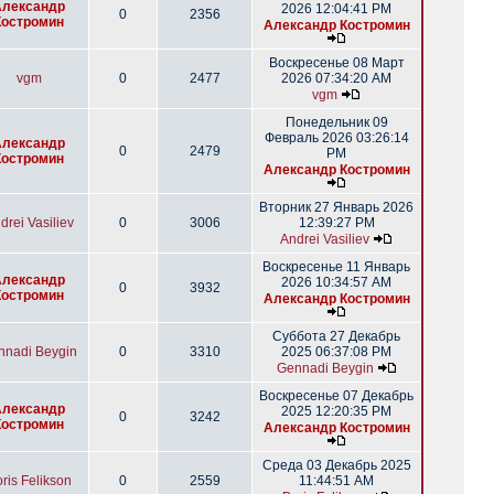
Александр
2026 12:04:41 PM
0
2356
Костромин
Александр Костромин
Воскресенье 08 Март
vgm
0
2477
2026 07:34:20 AM
vgm
Понедельник 09
Февраль 2026 03:26:14
Александр
0
2479
PM
Костромин
Александр Костромин
Вторник 27 Январь 2026
drei Vasiliev
0
3006
12:39:27 PM
Andrei Vasiliev
Воскресенье 11 Январь
Александр
2026 10:34:57 AM
0
3932
Костромин
Александр Костромин
Суббота 27 Декабрь
nnadi Beygin
0
3310
2025 06:37:08 PM
Gennadi Beygin
Воскресенье 07 Декабрь
Александр
2025 12:20:35 PM
0
3242
Костромин
Александр Костромин
Среда 03 Декабрь 2025
ris Felikson
0
2559
11:44:51 AM