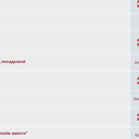
д посиделкой
An
Ge
Споём вместе"
Bo