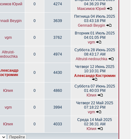
ксимов Юрий
0
4274
04:36:20 PM
Максимов Юрий
Пятница 04 Июль 2025
nnadi Beygin
0
3639
03:43:18 PM
Gennadi Beygin
Вторник 01 Июль 2025
vgm
0
3762
04:01:05 PM
vgm
Суббота 28 Июнь 2025
Altruist-
0
4974
08:43:17 AM
nedouchka
Altruist-nedouchka
Четверг 12 Июнь 2025
Александр
10:10:31 PM
0
4430
Костромин
Александр Костромин
Суббота 07 Июнь 2025
Юлия
0
4860
01:40:03 PM
Юлия
Четверг 22 Май 2025
vgm
0
3994
07:18:22 PM
vgm
Среда 14 Май 2025
Юлия
0
4033
02:36:31 AM
Юлия