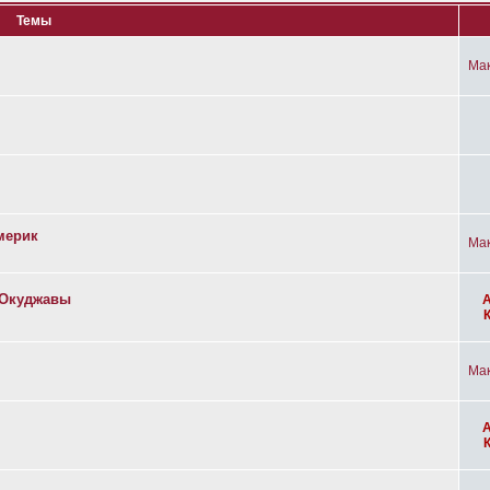
Темы
Ма
мерик
Ма
а Окуджавы
Ма