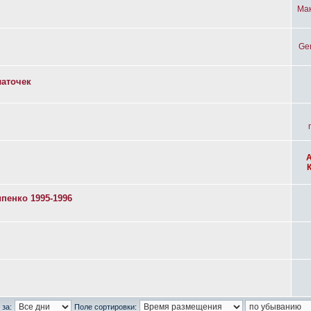
Ма
Ge
латочек
пенко 1995-1996
 за:
Поле сортировки: