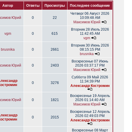
Автор
Ответы
Просмотры
Последнее сообщение
Четверг 06 Август 2026
ксимов Юрий
0
22
10:09:48 AM
Максимов Юрий
Вторник 28 Июль 2026
vgm
0
615
11:42:45 AM
vgm
Вторник 30 Июнь 2026
brusnika
0
2661
08:15:15 PM
brusnika
Воскресенье 07 Июнь
ксимов Юрий
0
2403
2026 03:37:17 PM
Максимов Юрий
Суббота 09 Май 2026
Александр
11:34:39 PM
0
3276
Костромин
Александр Костромин
Воскресенье 19 Апрель
ксимов Юрий
0
1821
2026 01:14:40 AM
Максимов Юрий
Воскресенье 12 Апрель
Александр
2026 02:49:03 PM
0
2015
Костромин
Александр Костромин
Воскресенье 08 Март