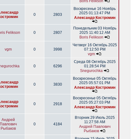
Boris Felikson
Воскресенье 16 Ноябрь
Александр
2025 01:13:47 PM
0
2803
Костромин
Александр Костромин
Понедельник 03 Ноябрь
ris Felikson
0
2807
2025 11:40:12 AM
Boris Felikson
Четверг 16 Октябрь 2025
vgm
0
3998
07:12:50 PM
vgm
Среда 08 Октябрь 2025
negurochka
0
6296
01:28:54 PM
Snegurochka
Воскресенье 05 Октябрь
Александр
2025 05:57:01 PM
0
3830
Костромин
Александр Костромин
Воскресенье 05 Октябрь
Александр
2025 05:27:03 PM
0
2918
Костромин
Александр Костромин
Вторник 29 Июль 2025
Андрей
11:27:58 AM
Павлович
0
4184
Андрей Павлович
Рыбаков
Рыбаков
Вторник 15 Июль 2025