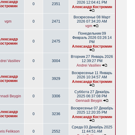
Александр
2026 12:04:41 PM
0
2351
Костромин
Александр Костромин
Воскресенье 08 Март
vgm
0
2471
2026 07:34:20 AM
vgm
Понедельник 09
Февраль 2026 03:26:14
Александр
0
2475
PM
Костромин
Александр Костромин
Вторник 27 Январь 2026
drei Vasiliev
0
3004
12:39:27 PM
Andrei Vasiliev
Воскресенье 11 Январь
Александр
2026 10:34:57 AM
0
3929
Костромин
Александр Костромин
Суббота 27 Декабрь
nnadi Beygin
0
3306
2025 06:37:08 PM
Gennadi Beygin
Воскресенье 07 Декабрь
Александр
2025 12:20:35 PM
0
3236
Костромин
Александр Костромин
Среда 03 Декабрь 2025
ris Felikson
0
2552
11:44:51 AM