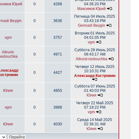
ксимов Юрий
0
4268
04:36:20 PM
Максимов Юрий
Пятница 04 Июль 2025
nnadi Beygin
0
3636
03:43:18 PM
Gennadi Beygin
Вторник 01 Июль 2025
vgm
0
3757
04:01:05 PM
vgm
Суббота 28 Июнь 2025
Altruist-
0
4971
08:43:17 AM
nedouchka
Altruist-nedouchka
Четверг 12 Июнь 2025
Александр
10:10:31 PM
0
4427
Костромин
Александр Костромин
Суббота 07 Июнь 2025
Юлия
0
4855
01:40:03 PM
Юлия
Четверг 22 Май 2025
vgm
0
3988
07:18:22 PM
vgm
Среда 14 Май 2025
Юлия
0
4030
02:36:31 AM
Юлия