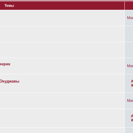
Темы
Ма
мерик
Ма
а Окуджавы
Ма