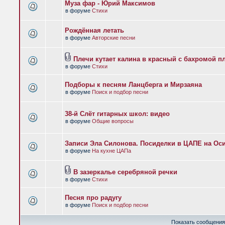
Муза фар - Юрий Максимов
в форуме
Стихи
Рождённая летать
в форуме
Авторские песни
Плечи кутает калина в красный с бахромой п
в форуме
Стихи
Подборы к песням Ланцберга и Мирзаяна
в форуме
Поиск и подбор песни
38-й Слёт гитарных школ: видео
в форуме
Общие вопросы
Записи Эла Силонова. Посиделки в ЦАПЕ на Оси
в форуме
На кухне ЦАПа
В зазеркалье серебряной речки
в форуме
Стихи
Песня про радугу
в форуме
Поиск и подбор песни
Показать сообщения