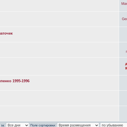
Ма
Ge
латочек
пенко 1995-1996
 за:
Поле сортировки: