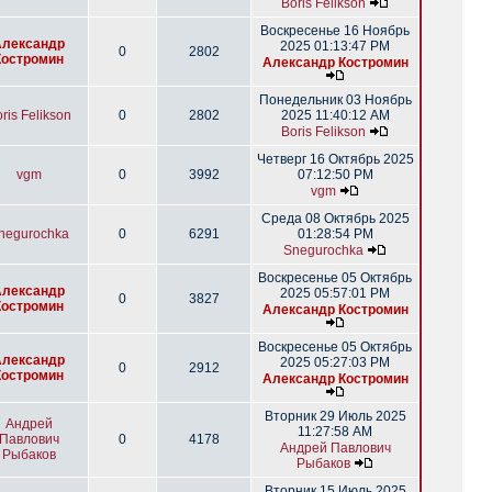
Boris Felikson
Воскресенье 16 Ноябрь
Александр
2025 01:13:47 PM
0
2802
Костромин
Александр Костромин
Понедельник 03 Ноябрь
ris Felikson
0
2802
2025 11:40:12 AM
Boris Felikson
Четверг 16 Октябрь 2025
vgm
0
3992
07:12:50 PM
vgm
Среда 08 Октябрь 2025
negurochka
0
6291
01:28:54 PM
Snegurochka
Воскресенье 05 Октябрь
Александр
2025 05:57:01 PM
0
3827
Костромин
Александр Костромин
Воскресенье 05 Октябрь
Александр
2025 05:27:03 PM
0
2912
Костромин
Александр Костромин
Вторник 29 Июль 2025
Андрей
11:27:58 AM
Павлович
0
4178
Андрей Павлович
Рыбаков
Рыбаков
Вторник 15 Июль 2025