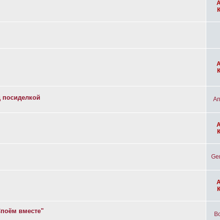
д посиделкой
An
Ge
Споём вместе"
Bo