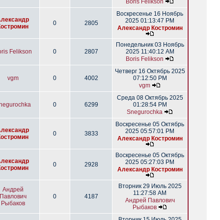
Boris Felikson
Воскресенье 16 Ноябрь
Александр
2025 01:13:47 PM
0
2805
Костромин
Александр Костромин
Понедельник 03 Ноябрь
ris Felikson
0
2807
2025 11:40:12 AM
Boris Felikson
Четверг 16 Октябрь 2025
vgm
0
4002
07:12:50 PM
vgm
Среда 08 Октябрь 2025
negurochka
0
6299
01:28:54 PM
Snegurochka
Воскресенье 05 Октябрь
Александр
2025 05:57:01 PM
0
3833
Костромин
Александр Костромин
Воскресенье 05 Октябрь
Александр
2025 05:27:03 PM
0
2928
Костромин
Александр Костромин
Вторник 29 Июль 2025
Андрей
11:27:58 AM
Павлович
0
4187
Андрей Павлович
Рыбаков
Рыбаков
Вторник 15 Июль 2025