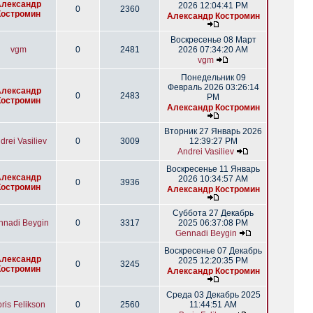
Александр
2026 12:04:41 PM
0
2360
Костромин
Александр Костромин
Воскресенье 08 Март
vgm
0
2481
2026 07:34:20 AM
vgm
Понедельник 09
Февраль 2026 03:26:14
Александр
0
2483
PM
Костромин
Александр Костромин
Вторник 27 Январь 2026
drei Vasiliev
0
3009
12:39:27 PM
Andrei Vasiliev
Воскресенье 11 Январь
Александр
2026 10:34:57 AM
0
3936
Костромин
Александр Костромин
Суббота 27 Декабрь
nnadi Beygin
0
3317
2025 06:37:08 PM
Gennadi Beygin
Воскресенье 07 Декабрь
Александр
2025 12:20:35 PM
0
3245
Костромин
Александр Костромин
Среда 03 Декабрь 2025
ris Felikson
0
2560
11:44:51 AM