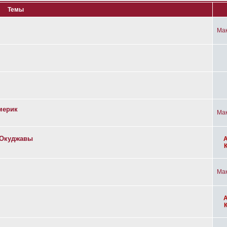
Темы
Ма
мерик
Ма
а Окуджавы
Ма