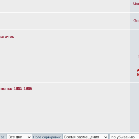
Ма
Ge
латочек
пенко 1995-1996
 за:
Поле сортировки: