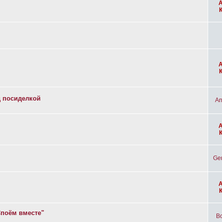
д посиделкой
An
Ge
Споём вместе"
Bo