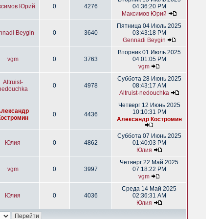
ксимов Юрий
0
4276
04:36:20 PM
Максимов Юрий
Пятница 04 Июль 2025
nnadi Beygin
0
3640
03:43:18 PM
Gennadi Beygin
Вторник 01 Июль 2025
vgm
0
3763
04:01:05 PM
vgm
Суббота 28 Июнь 2025
Altruist-
0
4978
08:43:17 AM
nedouchka
Altruist-nedouchka
Четверг 12 Июнь 2025
Александр
10:10:31 PM
0
4436
Костромин
Александр Костромин
Суббота 07 Июнь 2025
Юлия
0
4862
01:40:03 PM
Юлия
Четверг 22 Май 2025
vgm
0
3997
07:18:22 PM
vgm
Среда 14 Май 2025
Юлия
0
4036
02:36:31 AM
Юлия