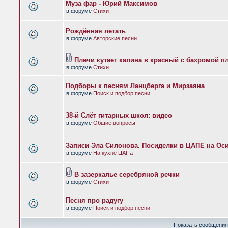
Муза фар - Юрий Максимов
в форуме
Стихи
Рождённая летать
в форуме
Авторские песни
Плечи кутает калина в красный с бахромой п
в форуме
Стихи
Подборы к песням Ланцберга и Мирзаяна
в форуме
Поиск и подбор песни
38-й Слёт гитарных школ: видео
в форуме
Общие вопросы
Записи Эла Силонова. Посиделки в ЦАПЕ на Оси
в форуме
На кухне ЦАПа
В зазеркалье серебряной речки
в форуме
Стихи
Песня про радугу
в форуме
Поиск и подбор песни
Показать сообщения