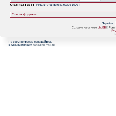
Страница
1
из
34
[ Результатов поиска более 1000 ]
Список форумов
Перейти:
Создано на основе
phpBB
® Foru
Рус
[
По всем вопросам обращайтесь
к администрации:
cap@ksp-msk.ru