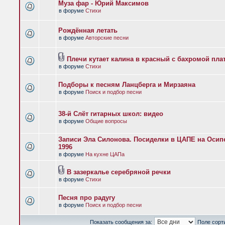
Муза фар - Юрий Максимов
в форуме
Стихи
Рождённая летать
в форуме
Авторские песни
Плечи кутает калина в красный с бахромой пла
в форуме
Стихи
Подборы к песням Ланцберга и Мирзаяна
в форуме
Поиск и подбор песни
38-й Слёт гитарных школ: видео
в форуме
Общие вопросы
Записи Эла Силонова. Посиделки в ЦАПЕ на Осипе
1996
в форуме
На кухне ЦАПа
В зазеркалье серебряной речки
в форуме
Стихи
Песня про радугу
в форуме
Поиск и подбор песни
Показать сообщения за:
Поле сорт