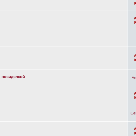
д посиделкой
An
Ge