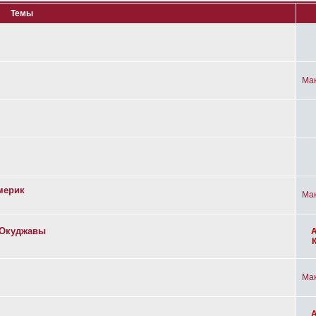
Темы
Ма
мерик
Ма
а Окуджавы
Ма