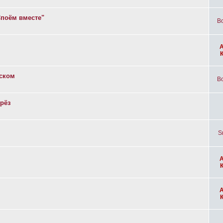
Споём вместе"
Bo
вском
Bo
рёз
S