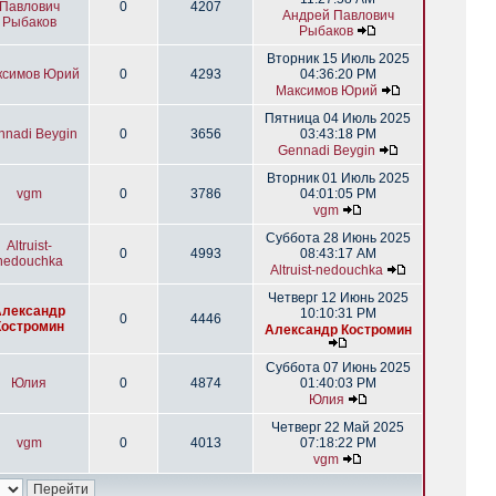
Павлович
0
4207
Андрей Павлович
Рыбаков
Рыбаков
Вторник 15 Июль 2025
ксимов Юрий
0
4293
04:36:20 PM
Максимов Юрий
Пятница 04 Июль 2025
nnadi Beygin
0
3656
03:43:18 PM
Gennadi Beygin
Вторник 01 Июль 2025
vgm
0
3786
04:01:05 PM
vgm
Суббота 28 Июнь 2025
Altruist-
0
4993
08:43:17 AM
nedouchka
Altruist-nedouchka
Четверг 12 Июнь 2025
Александр
10:10:31 PM
0
4446
Костромин
Александр Костромин
Суббота 07 Июнь 2025
Юлия
0
4874
01:40:03 PM
Юлия
Четверг 22 Май 2025
vgm
0
4013
07:18:22 PM
vgm