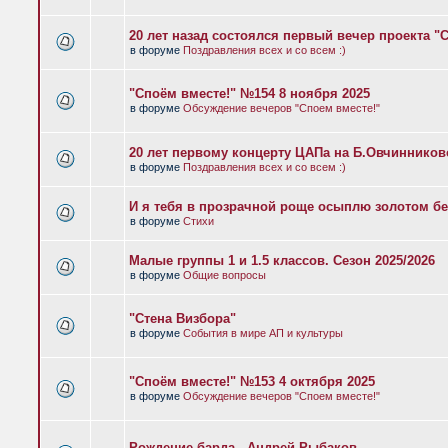
20 лет назад состоялся первый вечер проекта "
в форуме
Поздравления всех и со всем :)
"Споём вместе!" №154 8 ноября 2025
в форуме
Обсуждение вечеров "Споем вместе!"
20 лет первому концерту ЦАПа на Б.Овчиннико
в форуме
Поздравления всех и со всем :)
И я тебя в прозрачной роще осыплю золотом бе
в форуме
Стихи
Малые группы 1 и 1.5 классов. Сезон 2025/2026
в форуме
Общие вопросы
"Стена Визбора"
в форуме
События в мире АП и культуры
"Споём вместе!" №153 4 октября 2025
в форуме
Обсуждение вечеров "Споем вместе!"
Рождение барда - Андрей Рыбаков