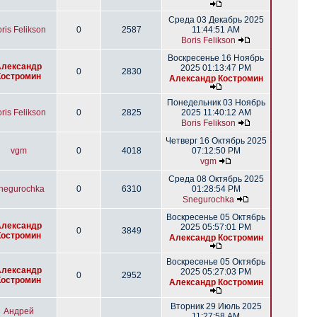
Среда 03 Декабрь 2025
ris Felikson
0
2587
11:44:51 AM
Boris Felikson
Воскресенье 16 Ноябрь
Александр
2025 01:13:47 PM
0
2830
Костромин
Александр Костромин
Понедельник 03 Ноябрь
ris Felikson
0
2825
2025 11:40:12 AM
Boris Felikson
Четверг 16 Октябрь 2025
vgm
0
4018
07:12:50 PM
vgm
Среда 08 Октябрь 2025
negurochka
0
6310
01:28:54 PM
Snegurochka
Воскресенье 05 Октябрь
Александр
2025 05:57:01 PM
0
3849
Костромин
Александр Костромин
Воскресенье 05 Октябрь
Александр
2025 05:27:03 PM
0
2952
Костромин
Александр Костромин
Вторник 29 Июль 2025
Андрей
11:27:58 AM