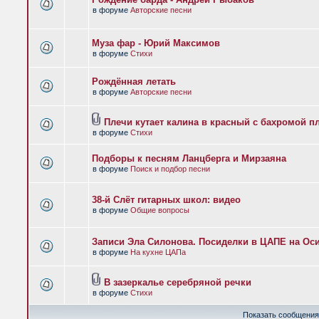
в форуме
Авторские песни
Муза фар - Юрий Максимов
в форуме
Стихи
Рождённая летать
в форуме
Авторские песни
Плечи кутает калина в красный с бахромой п
в форуме
Стихи
Подборы к песням Ланцберга и Мирзаяна
в форуме
Поиск и подбор песни
38-й Слёт гитарных школ: видео
в форуме
Общие вопросы
Записи Эла Силонова. Посиделки в ЦАПЕ на Оси
в форуме
На кухне ЦАПа
В зазеркалье серебряной речки
в форуме
Стихи
Показать сообщения