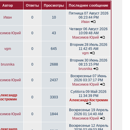
Автор
Ответы
Просмотры
Последнее сообщение
Пятница 07 Август 2026
Иван
0
10
06:23:44 PM
Иван
Четверг 06 Август 2026
ксимов Юрий
0
43
10:09:48 AM
Максимов Юрий
Вторник 28 Июль 2026
vgm
0
645
11:42:45 AM
vgm
Вторник 30 Июнь 2026
brusnika
0
2688
08:15:15 PM
brusnika
Воскресенье 07 Июнь
ксимов Юрий
0
2437
2026 03:37:17 PM
Максимов Юрий
Суббота 09 Май 2026
Александр
11:34:39 PM
0
3303
Костромин
Александр Костромин
Воскресенье 19 Апрель
ксимов Юрий
0
1844
2026 01:14:40 AM
Максимов Юрий
Воскресенье 12 Апрель
Александр
2026 02:49:03 PM