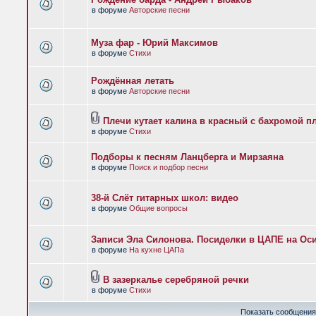
в форуме
Авторские песни
Муза фар - Юрий Максимов
в форуме
Стихи
Рождённая летать
в форуме
Авторские песни
Плечи кутает калина в красный с бахромой п
в форуме
Стихи
Подборы к песням Ланцберга и Мирзаяна
в форуме
Поиск и подбор песни
38-й Слёт гитарных школ: видео
в форуме
Общие вопросы
Записи Эла Силонова. Посиделки в ЦАПЕ на Оси
в форуме
На кухне ЦАПа
В зазеркалье серебряной речки
в форуме
Стихи
Показать сообщения