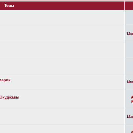
Темы
Ма
мерик
Ма
а Окуджавы
Ма