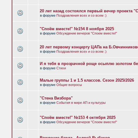
20 лет назад состоялся первый вечер проекта "
в форуме
Поздравления всех и со всем :)
"Споём вместе!" №154 8 ноября 2025
в форуме
Обсуждение вечеров "Споем вместе!"
20 лет первому концерту ЦАПа на Б.Овчиннико
в форуме
Поздравления всех и со всем :)
И я тебя в прозрачной роще осыплю золотом бе
в форуме
Стихи
Малые группы 1 и 1.5 классов. Сезон 2025/2026
в форуме
Общие вопросы
"Стена Визбора"
в форуме
События в мире АП и культуры
"Споём вместе!" №153 4 октября 2025
в форуме
Обсуждение вечеров "Споем вместе!"
Рождение барда - Андрей Рыбаков