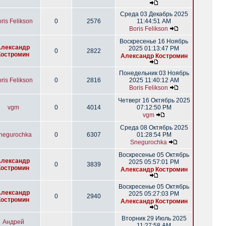
Среда 03 Декабрь 2025
ris Felikson
0
2576
11:44:51 AM
Boris Felikson
Воскресенье 16 Ноябрь
Александр
2025 01:13:47 PM
0
2822
Костромин
Александр Костромин
Понедельник 03 Ноябрь
ris Felikson
0
2816
2025 11:40:12 AM
Boris Felikson
Четверг 16 Октябрь 2025
vgm
0
4014
07:12:50 PM
vgm
Среда 08 Октябрь 2025
negurochka
0
6307
01:28:54 PM
Snegurochka
Воскресенье 05 Октябрь
Александр
2025 05:57:01 PM
0
3839
Костромин
Александр Костромин
Воскресенье 05 Октябрь
Александр
2025 05:27:03 PM
0
2940
Костромин
Александр Костромин
Вторник 29 Июль 2025
Андрей
11:27:58 AM