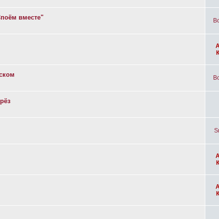
Споём вместе"
Bo
вском
Bo
рёз
S