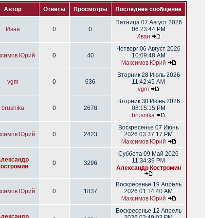
Автор
Ответы
Просмотры
Последнее сообщение
Пятница 07 Август 2026
Иван
0
0
06:23:44 PM
Иван
Четверг 06 Август 2026
ксимов Юрий
0
40
10:09:48 AM
Максимов Юрий
Вторник 28 Июль 2026
vgm
0
636
11:42:45 AM
vgm
Вторник 30 Июнь 2026
brusnika
0
2678
08:15:15 PM
brusnika
Воскресенье 07 Июнь
ксимов Юрий
0
2423
2026 03:37:17 PM
Максимов Юрий
Суббота 09 Май 2026
Александр
11:34:39 PM
0
3296
Костромин
Александр Костромин
Воскресенье 19 Апрель
ксимов Юрий
0
1837
2026 01:14:40 AM
Максимов Юрий
Воскресенье 12 Апрель
Александр
2026 02:49:03 PM