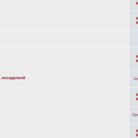
д посиделкой
An
Ge