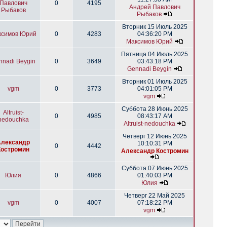
Павлович
0
4195
Андрей Павлович
Рыбаков
Рыбаков
Вторник 15 Июль 2025
ксимов Юрий
0
4283
04:36:20 PM
Максимов Юрий
Пятница 04 Июль 2025
nnadi Beygin
0
3649
03:43:18 PM
Gennadi Beygin
Вторник 01 Июль 2025
vgm
0
3773
04:01:05 PM
vgm
Суббота 28 Июнь 2025
Altruist-
0
4985
08:43:17 AM
nedouchka
Altruist-nedouchka
Четверг 12 Июнь 2025
Александр
10:10:31 PM
0
4442
Костромин
Александр Костромин
Суббота 07 Июнь 2025
Юлия
0
4866
01:40:03 PM
Юлия
Четверг 22 Май 2025
vgm
0
4007
07:18:22 PM
vgm