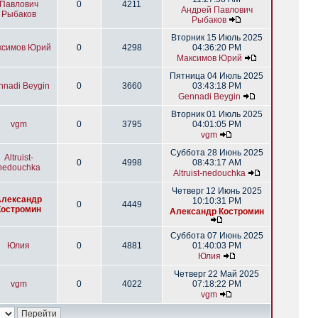
Павлович
0
4211
Андрей Павлович
Рыбаков
Рыбаков
Вторник 15 Июль 2025
ксимов Юрий
0
4298
04:36:20 PM
Максимов Юрий
Пятница 04 Июль 2025
nnadi Beygin
0
3660
03:43:18 PM
Gennadi Beygin
Вторник 01 Июль 2025
vgm
0
3795
04:01:05 PM
vgm
Суббота 28 Июнь 2025
Altruist-
0
4998
08:43:17 AM
nedouchka
Altruist-nedouchka
Четверг 12 Июнь 2025
Александр
10:10:31 PM
0
4449
Костромин
Александр Костромин
Суббота 07 Июнь 2025
Юлия
0
4881
01:40:03 PM
Юлия
Четверг 22 Май 2025
vgm
0
4022
07:18:22 PM
vgm