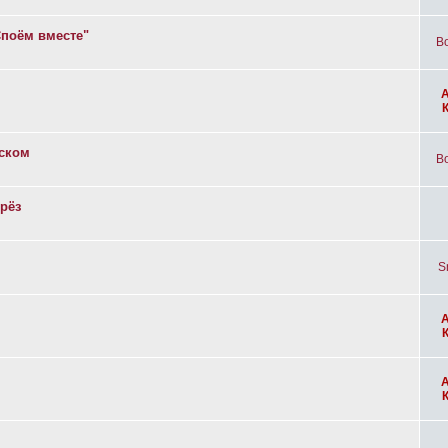
Споём вместе"
Bo
вском
Bo
рёз
S