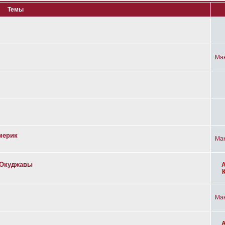
Темы
Ма
мерик
Ма
а Окуджавы
Ма