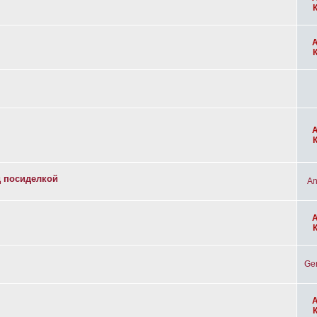
д посиделкой
An
Ge