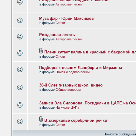
в форуме
Авторские песни
Муза фар - Юрий Максимов
в форуме
Стихи
Рождённая летать
в форуме
Авторские песни
Плечи кутает калина в красный с бахромой п
в форуме
Стихи
Подборы к песням Ланцберга и Мирзаяна
в форуме
Поиск и подбор песни
38-й Слёт гитарных школ: видео
в форуме
Общие вопросы
Записи Эла Силонова. Посиделки в ЦАПЕ на Оси
в форуме
На кухне ЦАПа
В зазеркалье серебряной речки
в форуме
Стихи
Показать сообщения