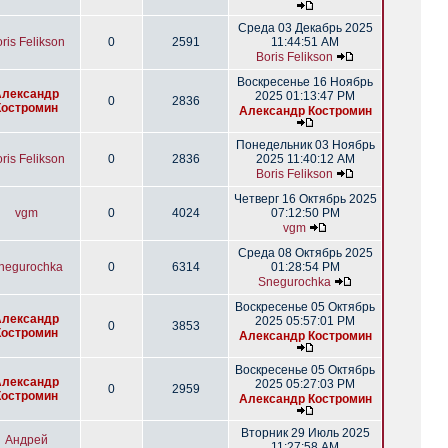
Среда 03 Декабрь 2025
ris Felikson
0
2591
11:44:51 AM
Boris Felikson
Воскресенье 16 Ноябрь
Александр
2025 01:13:47 PM
0
2836
Костромин
Александр Костромин
Понедельник 03 Ноябрь
ris Felikson
0
2836
2025 11:40:12 AM
Boris Felikson
Четверг 16 Октябрь 2025
vgm
0
4024
07:12:50 PM
vgm
Среда 08 Октябрь 2025
negurochka
0
6314
01:28:54 PM
Snegurochka
Воскресенье 05 Октябрь
Александр
2025 05:57:01 PM
0
3853
Костромин
Александр Костромин
Воскресенье 05 Октябрь
Александр
2025 05:27:03 PM
0
2959
Костромин
Александр Костромин
Вторник 29 Июль 2025
Андрей
11:27:58 AM