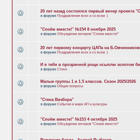
20 лет назад состоялся первый вечер проекта "
в форуме
Поздравления всех и со всем :)
"Споём вместе!" №154 8 ноября 2025
в форуме
Обсуждение вечеров "Споем вместе!"
20 лет первому концерту ЦАПа на Б.Овчиннико
в форуме
Поздравления всех и со всем :)
И я тебя в прозрачной роще осыплю золотом бе
в форуме
Стихи
Малые группы 1 и 1.5 классов. Сезон 2025/2026
в форуме
Общие вопросы
"Стена Визбора"
в форуме
События в мире АП и культуры
"Споём вместе!" №153 4 октября 2025
в форуме
Обсуждение вечеров "Споем вместе!"
Рождение барда - Андрей Рыбаков