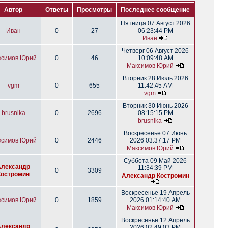
Автор
Ответы
Просмотры
Последнее сообщение
Пятница 07 Август 2026
Иван
0
27
06:23:44 PM
Иван
Четверг 06 Август 2026
ксимов Юрий
0
46
10:09:48 AM
Максимов Юрий
Вторник 28 Июль 2026
vgm
0
655
11:42:45 AM
vgm
Вторник 30 Июнь 2026
brusnika
0
2696
08:15:15 PM
brusnika
Воскресенье 07 Июнь
ксимов Юрий
0
2446
2026 03:37:17 PM
Максимов Юрий
Суббота 09 Май 2026
Александр
11:34:39 PM
0
3309
Костромин
Александр Костромин
Воскресенье 19 Апрель
ксимов Юрий
0
1859
2026 01:14:40 AM
Максимов Юрий
Воскресенье 12 Апрель
Александр
2026 02:49:03 PM