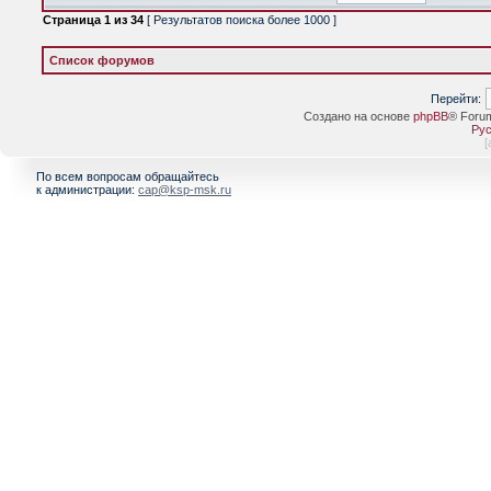
Страница
1
из
34
[ Результатов поиска более 1000 ]
Список форумов
Перейти:
Создано на основе
phpBB
® Foru
Рус
[
По всем вопросам обращайтесь
к администрации:
cap@ksp-msk.ru