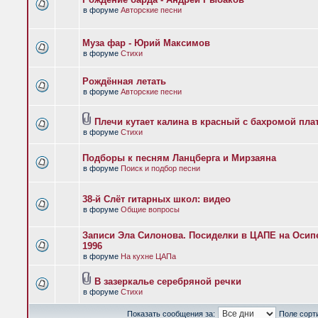
в форуме
Авторские песни
Муза фар - Юрий Максимов
в форуме
Стихи
Рождённая летать
в форуме
Авторские песни
Плечи кутает калина в красный с бахромой пла
в форуме
Стихи
Подборы к песням Ланцберга и Мирзаяна
в форуме
Поиск и подбор песни
38-й Слёт гитарных школ: видео
в форуме
Общие вопросы
Записи Эла Силонова. Посиделки в ЦАПЕ на Осипе
1996
в форуме
На кухне ЦАПа
В зазеркалье серебряной речки
в форуме
Стихи
Показать сообщения за:
Поле сорт