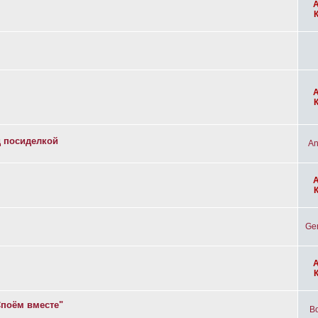
д посиделкой
An
Ge
Споём вместе"
Bo