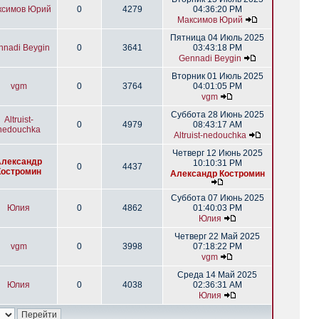
ксимов Юрий
0
4279
04:36:20 PM
Максимов Юрий
Пятница 04 Июль 2025
nnadi Beygin
0
3641
03:43:18 PM
Gennadi Beygin
Вторник 01 Июль 2025
vgm
0
3764
04:01:05 PM
vgm
Суббота 28 Июнь 2025
Altruist-
0
4979
08:43:17 AM
nedouchka
Altruist-nedouchka
Четверг 12 Июнь 2025
Александр
10:10:31 PM
0
4437
Костромин
Александр Костромин
Суббота 07 Июнь 2025
Юлия
0
4862
01:40:03 PM
Юлия
Четверг 22 Май 2025
vgm
0
3998
07:18:22 PM
vgm
Среда 14 Май 2025
Юлия
0
4038
02:36:31 AM
Юлия