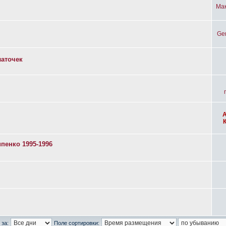
Ма
Ge
латочек
пенко 1995-1996
 за:
Поле сортировки: