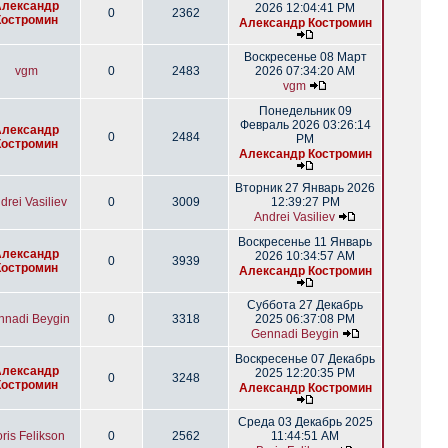
Александр
2026 12:04:41 PM
0
2362
Костромин
Александр Костромин
Воскресенье 08 Март
vgm
0
2483
2026 07:34:20 AM
vgm
Понедельник 09
Февраль 2026 03:26:14
Александр
0
2484
PM
Костромин
Александр Костромин
Вторник 27 Январь 2026
drei Vasiliev
0
3009
12:39:27 PM
Andrei Vasiliev
Воскресенье 11 Январь
Александр
2026 10:34:57 AM
0
3939
Костромин
Александр Костромин
Суббота 27 Декабрь
nnadi Beygin
0
3318
2025 06:37:08 PM
Gennadi Beygin
Воскресенье 07 Декабрь
Александр
2025 12:20:35 PM
0
3248
Костромин
Александр Костромин
Среда 03 Декабрь 2025
ris Felikson
0
2562
11:44:51 AM