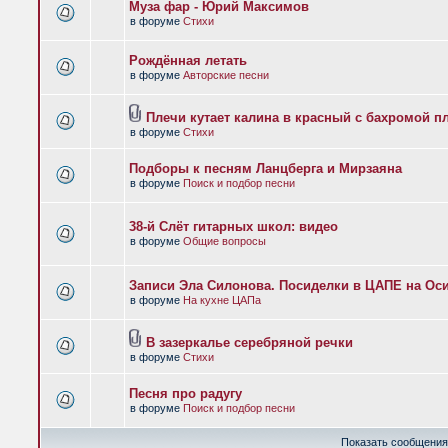
Муза фар - Юрий Максимов
в форуме
Стихи
Рождённая летать
в форуме
Авторские песни
Плечи кутает калина в красный с бахромой п
в форуме
Стихи
Подборы к песням Ланцберга и Мирзаяна
в форуме
Поиск и подбор песни
38-й Слёт гитарных школ: видео
в форуме
Общие вопросы
Записи Эла Силонова. Посиделки в ЦАПЕ на Оси
в форуме
На кухне ЦАПа
В зазеркалье серебряной речки
в форуме
Стихи
Песня про радугу
в форуме
Поиск и подбор песни
Показать сообщения