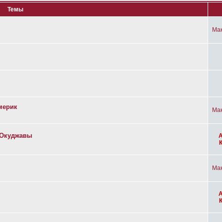
Темы
Ма
мерик
Ма
а Окуджавы
Ма