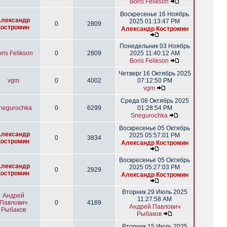
Boris Felikson
Воскресенье 16 Ноябрь
Александр
2025 01:13:47 PM
0
2809
Костромин
Александр Костромин
Понедельник 03 Ноябрь
ris Felikson
0
2809
2025 11:40:12 AM
Boris Felikson
Четверг 16 Октябрь 2025
vgm
0
4002
07:12:50 PM
vgm
Среда 08 Октябрь 2025
negurochka
0
6299
01:28:54 PM
Snegurochka
Воскресенье 05 Октябрь
Александр
2025 05:57:01 PM
0
3834
Костромин
Александр Костромин
Воскресенье 05 Октябрь
Александр
2025 05:27:03 PM
0
2929
Костромин
Александр Костромин
Вторник 29 Июль 2025
Андрей
11:27:58 AM
Павлович
0
4189
Андрей Павлович
Рыбаков
Рыбаков
Вторник 15 Июль 2025