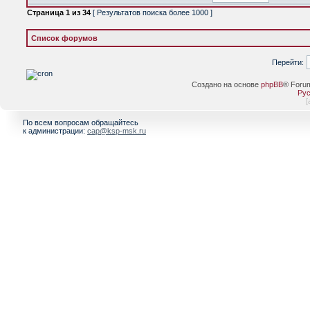
Страница
1
из
34
[ Результатов поиска более 1000 ]
Список форумов
Перейти:
Создано на основе
phpBB
® Foru
Рус
[
По всем вопросам обращайтесь
к администрации:
cap@ksp-msk.ru