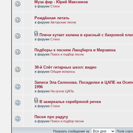
Муза фар - Юрий Максимов
в форуме
Стихи
Рождённая летать
в форуме
Авторские песни
Плечи кутает калина в красный с бахромой пла
в форуме
Стихи
Подборы к песням Ланцберга и Мирзаяна
в форуме
Поиск и подбор песни
38-й Слёт гитарных школ: видео
в форуме
Общие вопросы
Записи Эла Силонова. Посиделки в ЦАПЕ на Осипе
1996
в форуме
На кухне ЦАПа
В зазеркалье серебряной речки
в форуме
Стихи
Песня про радугу
в форуме
Поиск и подбор песни
Показать сообщения за:
Поле сорт