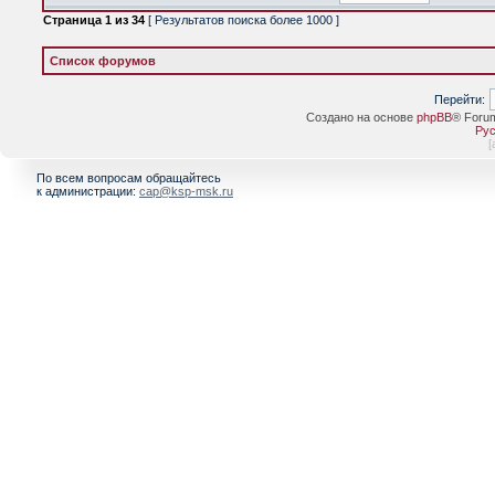
Страница
1
из
34
[ Результатов поиска более 1000 ]
Список форумов
Перейти:
Создано на основе
phpBB
® Foru
Рус
[
По всем вопросам обращайтесь
к администрации:
cap@ksp-msk.ru