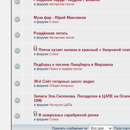
в форуме
Авторские песни
Муза фар - Юрий Максимов
в форуме
Стихи
Рождённая летать
в форуме
Авторские песни
Плечи кутает калина в красный с бахромой пла
в форуме
Стихи
Подборы к песням Ланцберга и Мирзаяна
в форуме
Поиск и подбор песни
38-й Слёт гитарных школ: видео
в форуме
Общие вопросы
Записи Эла Силонова. Посиделки в ЦАПЕ на Осипе
1996
в форуме
На кухне ЦАПа
В зазеркалье серебряной речки
в форуме
Стихи
Показать сообщения за:
Поле сорт