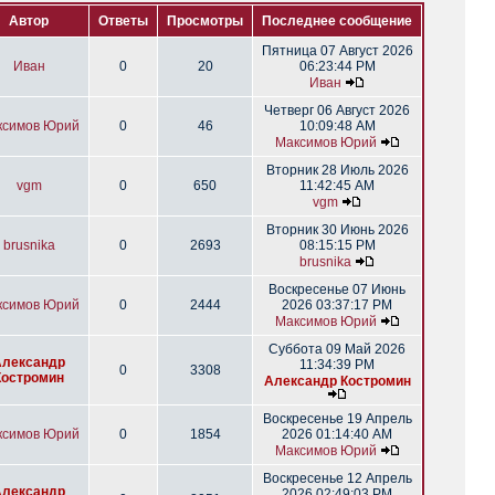
Автор
Ответы
Просмотры
Последнее сообщение
Пятница 07 Август 2026
Иван
0
20
06:23:44 PM
Иван
Четверг 06 Август 2026
ксимов Юрий
0
46
10:09:48 AM
Максимов Юрий
Вторник 28 Июль 2026
vgm
0
650
11:42:45 AM
vgm
Вторник 30 Июнь 2026
brusnika
0
2693
08:15:15 PM
brusnika
Воскресенье 07 Июнь
ксимов Юрий
0
2444
2026 03:37:17 PM
Максимов Юрий
Суббота 09 Май 2026
Александр
11:34:39 PM
0
3308
Костромин
Александр Костромин
Воскресенье 19 Апрель
ксимов Юрий
0
1854
2026 01:14:40 AM
Максимов Юрий
Воскресенье 12 Апрель
Александр
2026 02:49:03 PM