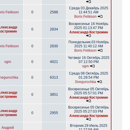
Среда 03 Декабрь 2025
ris Felikson
0
2588
11:44:51 AM
Boris Felikson
Воскресенье 16 Ноябрь
Александр
2025 01:13:47 PM
0
2834
Костромин
Александр Костромин
Понедельник 03 Ноябрь
ris Felikson
0
2830
2025 11:40:12 AM
Boris Felikson
Четверг 16 Октябрь 2025
vgm
0
4021
07:12:50 PM
vgm
Среда 08 Октябрь 2025
negurochka
0
6313
01:28:54 PM
Snegurochka
Воскресенье 05 Октябрь
Александр
2025 05:57:01 PM
0
3851
Костромин
Александр Костромин
Воскресенье 05 Октябрь
Александр
2025 05:27:03 PM
0
2955
Костромин
Александр Костромин
Вторник 29 Июль 2025
Андрей
11:27:58 AM