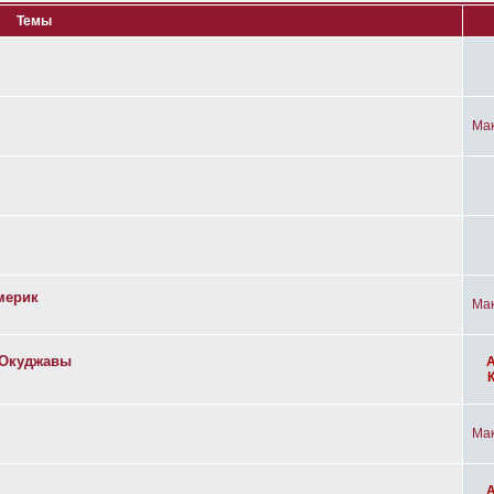
Темы
Ма
мерик
Ма
а Окуджавы
Ма