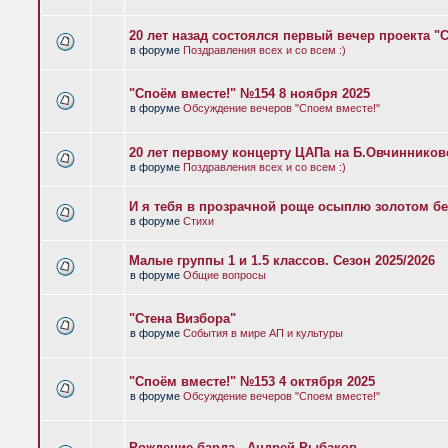
20 лет назад состоялся первый вечер проекта "
в форуме
Поздравления всех и со всем :)
"Споём вместе!" №154 8 ноября 2025
в форуме
Обсуждение вечеров "Споем вместе!"
20 лет первому концерту ЦАПа на Б.Овчиннико
в форуме
Поздравления всех и со всем :)
И я тебя в прозрачной роще осыплю золотом бе
в форуме
Стихи
Малые группы 1 и 1.5 классов. Сезон 2025/2026
в форуме
Общие вопросы
"Стена Визбора"
в форуме
События в мире АП и культуры
"Споём вместе!" №153 4 октября 2025
в форуме
Обсуждение вечеров "Споем вместе!"
Рождение барда - Андрей Рыбаков