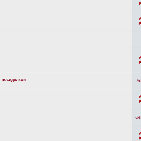
д посиделкой
An
Ge