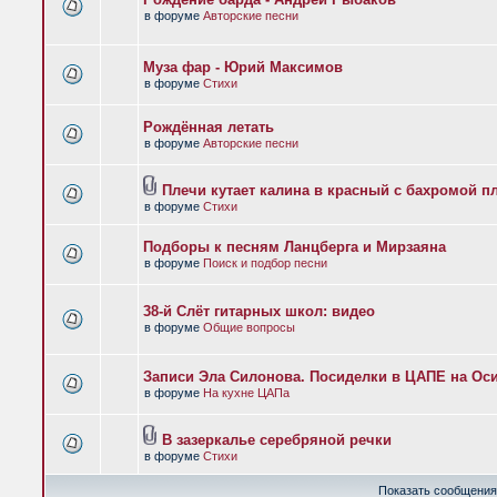
в форуме
Авторские песни
Муза фар - Юрий Максимов
в форуме
Стихи
Рождённая летать
в форуме
Авторские песни
Плечи кутает калина в красный с бахромой п
в форуме
Стихи
Подборы к песням Ланцберга и Мирзаяна
в форуме
Поиск и подбор песни
38-й Слёт гитарных школ: видео
в форуме
Общие вопросы
Записи Эла Силонова. Посиделки в ЦАПЕ на Оси
в форуме
На кухне ЦАПа
В зазеркалье серебряной речки
в форуме
Стихи
Показать сообщения