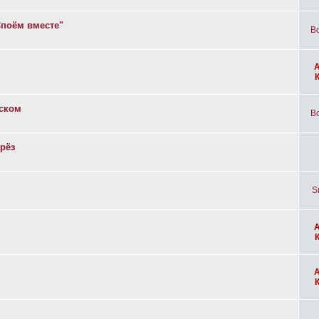
Споём вместе"
Bo
вском
Bo
рёз
S