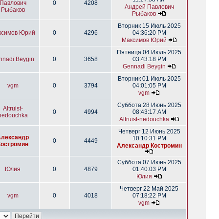
Павлович
0
4208
Андрей Павлович
Рыбаков
Рыбаков
Вторник 15 Июль 2025
ксимов Юрий
0
4296
04:36:20 PM
Максимов Юрий
Пятница 04 Июль 2025
nnadi Beygin
0
3658
03:43:18 PM
Gennadi Beygin
Вторник 01 Июль 2025
vgm
0
3794
04:01:05 PM
vgm
Суббота 28 Июнь 2025
Altruist-
0
4994
08:43:17 AM
nedouchka
Altruist-nedouchka
Четверг 12 Июнь 2025
Александр
10:10:31 PM
0
4449
Костромин
Александр Костромин
Суббота 07 Июнь 2025
Юлия
0
4879
01:40:03 PM
Юлия
Четверг 22 Май 2025
vgm
0
4018
07:18:22 PM
vgm