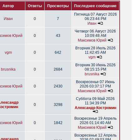
Автор
Ответы
Просмотры
Последнее сообщение
Пятница 07 Август 2026
Иван
0
7
06:23:44 PM
Иван
Четверг 06 Август 2026
ксимов Юрий
0
43
10:09:48 AM
Максимов Юрий
Вторник 28 Июль 2026
vgm
0
642
11:42:45 AM
vgm
Вторник 30 Июнь 2026
brusnika
0
2684
08:15:15 PM
brusnika
Воскресенье 07 Июнь
ксимов Юрий
0
2430
2026 03:37:17 PM
Максимов Юрий
Суббота 09 Май 2026
Александр
11:34:39 PM
0
3298
Костромин
Александр Костромин
Воскресенье 19 Апрель
ксимов Юрий
0
1842
2026 01:14:40 AM
Максимов Юрий
Воскресенье 12 Апрель
Александр
2026 02:49:03 PM