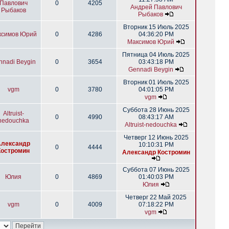
Павлович
0
4205
Андрей Павлович
Рыбаков
Рыбаков
Вторник 15 Июль 2025
ксимов Юрий
0
4286
04:36:20 PM
Максимов Юрий
Пятница 04 Июль 2025
nnadi Beygin
0
3654
03:43:18 PM
Gennadi Beygin
Вторник 01 Июль 2025
vgm
0
3780
04:01:05 PM
vgm
Суббота 28 Июнь 2025
Altruist-
0
4990
08:43:17 AM
nedouchka
Altruist-nedouchka
Четверг 12 Июнь 2025
Александр
10:10:31 PM
0
4444
Костромин
Александр Костромин
Суббота 07 Июнь 2025
Юлия
0
4869
01:40:03 PM
Юлия
Четверг 22 Май 2025
vgm
0
4009
07:18:22 PM
vgm