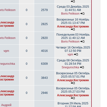
Среда 03 Декабрь 2025
ris Felikson
0
2579
11:44:51 AM
Boris Felikson
Воскресенье 16 Ноябрь
Александр
2025 01:13:47 PM
0
2825
Костромин
Александр Костромин
Понедельник 03 Ноябрь
ris Felikson
0
2820
2025 11:40:12 AM
Boris Felikson
Четверг 16 Октябрь 2025
vgm
0
4016
07:12:50 PM
vgm
Среда 08 Октябрь 2025
negurochka
0
6309
01:28:54 PM
Snegurochka
Воскресенье 05 Октябрь
Александр
2025 05:57:01 PM
0
3843
Костромин
Александр Костромин
Воскресенье 05 Октябрь
Александр
2025 05:27:03 PM
0
2946
Костромин
Александр Костромин
Вторник 29 Июль 2025
Андрей
11:27:58 AM