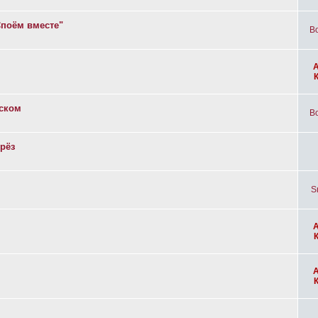
Споём вместе"
Bo
вском
Bo
рёз
S