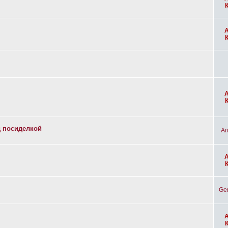
д посиделкой
An
Ge