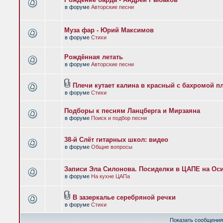
в форуме
Авторские песни
Муза фар - Юрий Максимов
в форуме
Стихи
Рождённая летать
в форуме
Авторские песни
Плечи кутает калина в красный с бахромой п
в форуме
Стихи
Подборы к песням Ланцберга и Мирзаяна
в форуме
Поиск и подбор песни
38-й Слёт гитарных школ: видео
в форуме
Общие вопросы
Записи Эла Силонова. Посиделки в ЦАПЕ на Оси
в форуме
На кухне ЦАПа
В зазеркалье серебряной речки
в форуме
Стихи
Показать сообщения