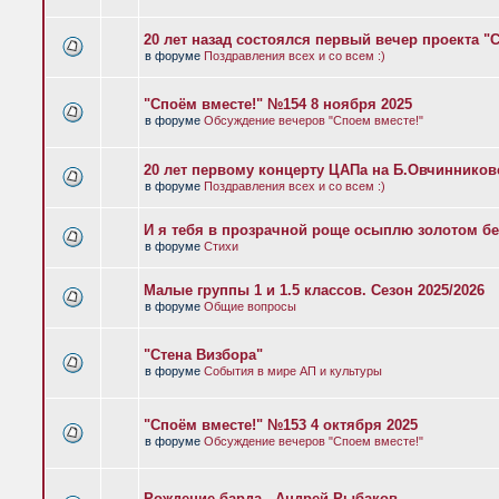
20 лет назад состоялся первый вечер проекта "
в форуме
Поздравления всех и со всем :)
"Споём вместе!" №154 8 ноября 2025
в форуме
Обсуждение вечеров "Споем вместе!"
20 лет первому концерту ЦАПа на Б.Овчиннико
в форуме
Поздравления всех и со всем :)
И я тебя в прозрачной роще осыплю золотом бе
в форуме
Стихи
Малые группы 1 и 1.5 классов. Сезон 2025/2026
в форуме
Общие вопросы
"Стена Визбора"
в форуме
События в мире АП и культуры
"Споём вместе!" №153 4 октября 2025
в форуме
Обсуждение вечеров "Споем вместе!"
Рождение барда - Андрей Рыбаков