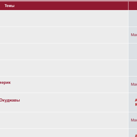
Темы
Ма
мерик
Ма
а Окуджавы
Ма