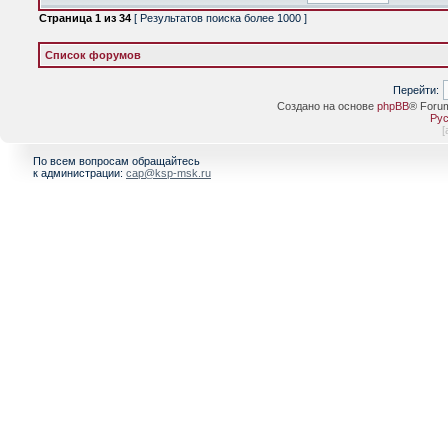
Страница
1
из
34
[ Результатов поиска более 1000 ]
Список форумов
Перейти:
Создано на основе
phpBB
® Foru
Рус
[
По всем вопросам обращайтесь
к администрации:
cap@ksp-msk.ru