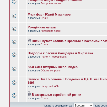
в форуме
Авторские песни
Муза фар - Юрий Максимов
в форуме
Стихи
Рождённая летать
в форуме
Авторские песни
Плечи кутает калина в красный с бахромой пла
в форуме
Стихи
Подборы к песням Ланцберга и Мирзаяна
в форуме
Поиск и подбор песни
38-й Слёт гитарных школ: видео
в форуме
Общие вопросы
Записи Эла Силонова. Посиделки в ЦАПЕ на Осипе
1996
в форуме
На кухне ЦАПа
В зазеркалье серебряной речки
в форуме
Стихи
Показать сообщения за:
Поле сорт