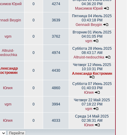
ксимов Юрий
0
4274
04:36:20 PM
Максимов Юрий
Пятница 04 Июль 2025
nnadi Beygin
0
3639
03:43:18 PM
Gennadi Beygin
Вторник 01 Июль 2025
vgm
0
3762
04:01:05 PM
vgm
Суббота 28 Июнь 2025
Altruist-
0
4974
08:43:17 AM
nedouchka
Altruist-nedouchka
Четверг 12 Июнь 2025
Александр
10:10:31 PM
0
4430
Костромин
Александр Костромин
Суббота 07 Июнь 2025
Юлия
0
4860
01:40:03 PM
Юлия
Четверг 22 Май 2025
vgm
0
3994
07:18:22 PM
vgm
Среда 14 Май 2025
Юлия
0
4033
02:36:31 AM
Юлия