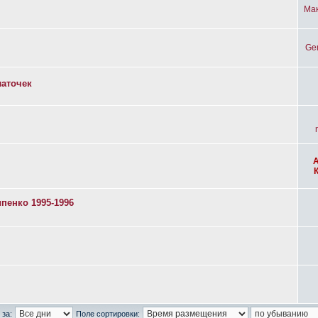
Ма
Ge
латочек
пенко 1995-1996
 за:
Поле сортировки: