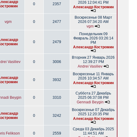
Александр
2026 12:04:41 PM
0
2357
Костромин
Александр Костромин
Воскресенье 08 Март
vgm
0
2477
2026 07:34:20 AM
vgm
Понедельник 09
Февраль 2026 03:26:14
Александр
0
2479
PM
Костромин
Александр Костромин
Вторник 27 Январь 2026
drei Vasiliev
0
3006
12:39:27 PM
Andrei Vasiliev
Воскресенье 11 Январь
Александр
2026 10:34:57 AM
0
3932
Костромин
Александр Костромин
Суббота 27 Декабрь
nnadi Beygin
0
3310
2025 06:37:08 PM
Gennadi Beygin
Воскресенье 07 Декабрь
Александр
2025 12:20:35 PM
0
3242
Костромин
Александр Костромин
Среда 03 Декабрь 2025
ris Felikson
0
2559
11:44:51 AM