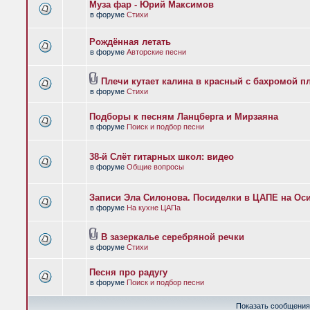
Муза фар - Юрий Максимов
в форуме
Стихи
Рождённая летать
в форуме
Авторские песни
Плечи кутает калина в красный с бахромой п
в форуме
Стихи
Подборы к песням Ланцберга и Мирзаяна
в форуме
Поиск и подбор песни
38-й Слёт гитарных школ: видео
в форуме
Общие вопросы
Записи Эла Силонова. Посиделки в ЦАПЕ на Оси
в форуме
На кухне ЦАПа
В зазеркалье серебряной речки
в форуме
Стихи
Песня про радугу
в форуме
Поиск и подбор песни
Показать сообщения