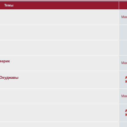
Темы
Ма
мерик
Ма
а Окуджавы
Ма