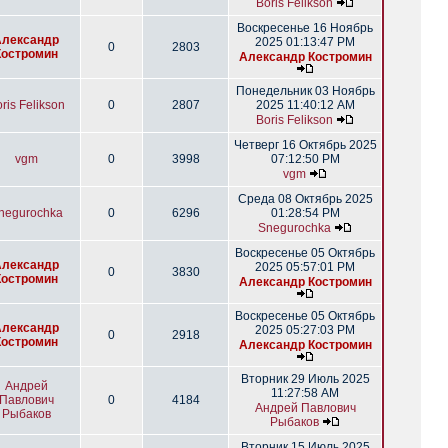
Boris Felikson
Воскресенье 16 Ноябрь
Александр
2025 01:13:47 PM
0
2803
Костромин
Александр Костромин
Понедельник 03 Ноябрь
ris Felikson
0
2807
2025 11:40:12 AM
Boris Felikson
Четверг 16 Октябрь 2025
vgm
0
3998
07:12:50 PM
vgm
Среда 08 Октябрь 2025
negurochka
0
6296
01:28:54 PM
Snegurochka
Воскресенье 05 Октябрь
Александр
2025 05:57:01 PM
0
3830
Костромин
Александр Костромин
Воскресенье 05 Октябрь
Александр
2025 05:27:03 PM
0
2918
Костромин
Александр Костромин
Вторник 29 Июль 2025
Андрей
11:27:58 AM
Павлович
0
4184
Андрей Павлович
Рыбаков
Рыбаков
Вторник 15 Июль 2025