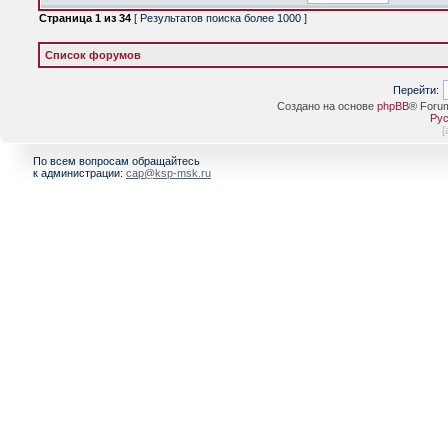
Страница
1
из
34
[ Результатов поиска более 1000 ]
Список форумов
Перейти:
Создано на основе
phpBB
® Foru
Рус
[
По всем вопросам обращайтесь
к администрации:
cap@ksp-msk.ru