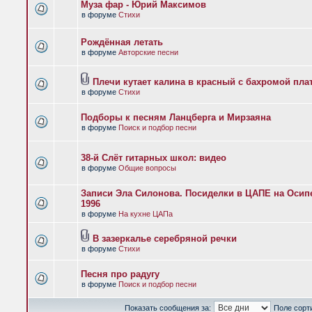
Муза фар - Юрий Максимов
в форуме
Стихи
Рождённая летать
в форуме
Авторские песни
Плечи кутает калина в красный с бахромой пла
в форуме
Стихи
Подборы к песням Ланцберга и Мирзаяна
в форуме
Поиск и подбор песни
38-й Слёт гитарных школ: видео
в форуме
Общие вопросы
Записи Эла Силонова. Посиделки в ЦАПЕ на Осипе
1996
в форуме
На кухне ЦАПа
В зазеркалье серебряной речки
в форуме
Стихи
Песня про радугу
в форуме
Поиск и подбор песни
Показать сообщения за:
Поле сорт