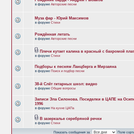
в форуме
Авторские песни
Муза фар - Юрий Максимов
в форуме
Стихи
Рождённая летать
в форуме
Авторские песни
Плечи кутает калина в красный с бахромой пла
в форуме
Стихи
Подборы к песням Ланцберга и Мирзаяна
в форуме
Поиск и подбор песни
38-й Слёт гитарных школ: видео
в форуме
Общие вопросы
Записи Эла Силонова. Посиделки в ЦАПЕ на Осипе
1996
в форуме
На кухне ЦАПа
В зазеркалье серебряной речки
в форуме
Стихи
Показать сообщения за:
Поле сорт