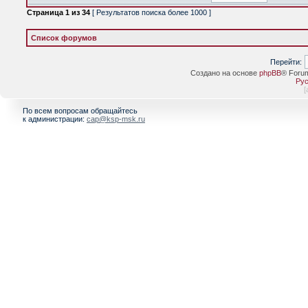
Страница
1
из
34
[ Результатов поиска более 1000 ]
Список форумов
Перейти:
Создано на основе
phpBB
® Foru
Рус
[
По всем вопросам обращайтесь
к администрации:
cap@ksp-msk.ru