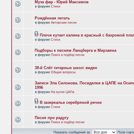
Муза фар - Юрий Максимов
в форуме
Стихи
Рождённая летать
в форуме
Авторские песни
Плечи кутает калина в красный с бахромой пла
в форуме
Стихи
Подборы к песням Ланцберга и Мирзаяна
в форуме
Поиск и подбор песни
38-й Слёт гитарных школ: видео
в форуме
Общие вопросы
Записи Эла Силонова. Посиделки в ЦАПЕ на Осипе
1996
в форуме
На кухне ЦАПа
В зазеркалье серебряной речки
в форуме
Стихи
Песня про радугу
в форуме
Поиск и подбор песни
Показать сообщения за:
Поле сорт