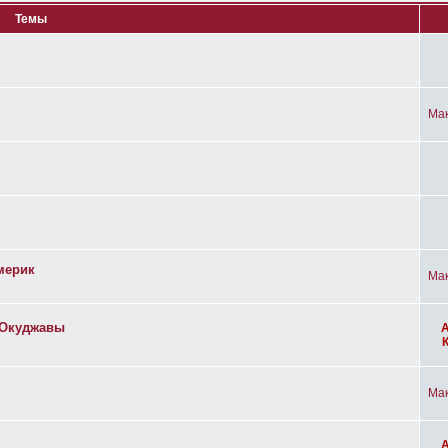
Темы
Ма
мерик
Ма
а Окуджавы
Ма