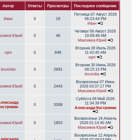
Автор
Ответы
Просмотры
Последнее сообщение
Пятница 07 Август 2026
Иван
0
19
06:23:44 PM
Иван
Четверг 06 Август 2026
ксимов Юрий
0
46
10:09:48 AM
Максимов Юрий
Вторник 28 Июль 2026
vgm
0
649
11:42:45 AM
vgm
Вторник 30 Июнь 2026
brusnika
0
2691
08:15:15 PM
brusnika
Воскресенье 07 Июнь
ксимов Юрий
0
2443
2026 03:37:17 PM
Максимов Юрий
Суббота 09 Май 2026
Александр
11:34:39 PM
0
3308
Костромин
Александр Костромин
Воскресенье 19 Апрель
ксимов Юрий
0
1853
2026 01:14:40 AM
Максимов Юрий
Воскресенье 12 Апрель
Александр
2026 02:49:03 PM