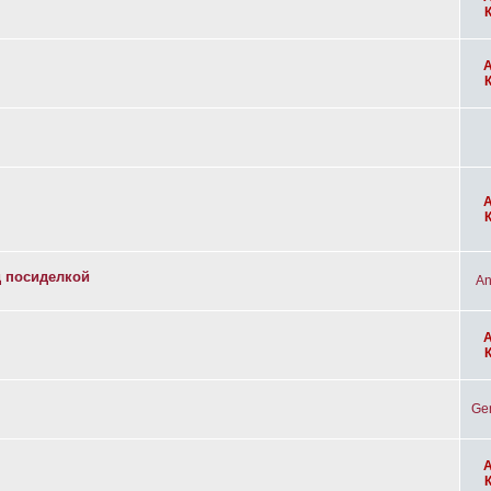
д посиделкой
An
Ge