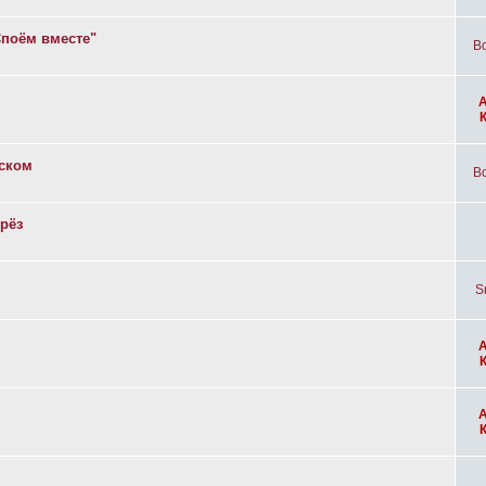
Споём вместе"
Bo
вском
Bo
рёз
S