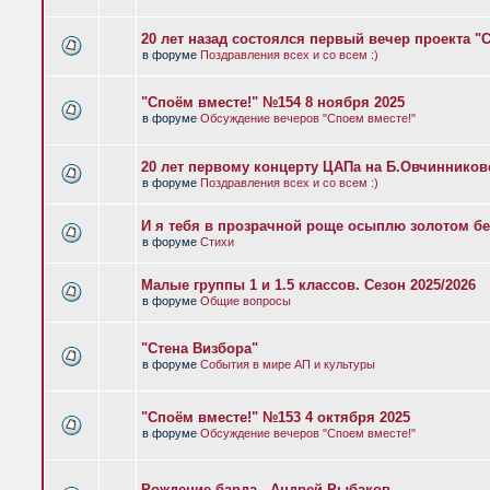
20 лет назад состоялся первый вечер проекта "
в форуме
Поздравления всех и со всем :)
"Споём вместе!" №154 8 ноября 2025
в форуме
Обсуждение вечеров "Споем вместе!"
20 лет первому концерту ЦАПа на Б.Овчиннико
в форуме
Поздравления всех и со всем :)
И я тебя в прозрачной роще осыплю золотом бе
в форуме
Стихи
Малые группы 1 и 1.5 классов. Сезон 2025/2026
в форуме
Общие вопросы
"Стена Визбора"
в форуме
События в мире АП и культуры
"Споём вместе!" №153 4 октября 2025
в форуме
Обсуждение вечеров "Споем вместе!"
Рождение барда - Андрей Рыбаков