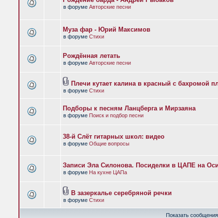
в форуме
Авторские песни
Муза фар - Юрий Максимов
в форуме
Стихи
Рождённая летать
в форуме
Авторские песни
Плечи кутает калина в красный с бахромой п
в форуме
Стихи
Подборы к песням Ланцберга и Мирзаяна
в форуме
Поиск и подбор песни
38-й Слёт гитарных школ: видео
в форуме
Общие вопросы
Записи Эла Силонова. Посиделки в ЦАПЕ на Оси
в форуме
На кухне ЦАПа
В зазеркалье серебряной речки
в форуме
Стихи
Показать сообщения