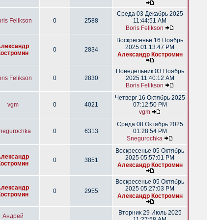
Среда 03 Декабрь 2025
ris Felikson
0
2588
11:44:51 AM
Boris Felikson
Воскресенье 16 Ноябрь
Александр
2025 01:13:47 PM
0
2834
Костромин
Александр Костромин
Понедельник 03 Ноябрь
ris Felikson
0
2830
2025 11:40:12 AM
Boris Felikson
Четверг 16 Октябрь 2025
vgm
0
4021
07:12:50 PM
vgm
Среда 08 Октябрь 2025
negurochka
0
6313
01:28:54 PM
Snegurochka
Воскресенье 05 Октябрь
Александр
2025 05:57:01 PM
0
3851
Костромин
Александр Костромин
Воскресенье 05 Октябрь
Александр
2025 05:27:03 PM
0
2955
Костромин
Александр Костромин
Вторник 29 Июль 2025
Андрей
11:27:58 AM