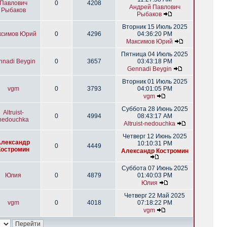
Павлович
0
4208
Андрей Павлович
Рыбаков
Рыбаков
Вторник 15 Июль 2025
ксимов Юрий
0
4296
04:36:20 PM
Максимов Юрий
Пятница 04 Июль 2025
nnadi Beygin
0
3657
03:43:18 PM
Gennadi Beygin
Вторник 01 Июль 2025
vgm
0
3793
04:01:05 PM
vgm
Суббота 28 Июнь 2025
Altruist-
0
4994
08:43:17 AM
nedouchka
Altruist-nedouchka
Четверг 12 Июнь 2025
Александр
10:10:31 PM
0
4449
Костромин
Александр Костромин
Суббота 07 Июнь 2025
Юлия
0
4879
01:40:03 PM
Юлия
Четверг 22 Май 2025
vgm
0
4018
07:18:22 PM
vgm