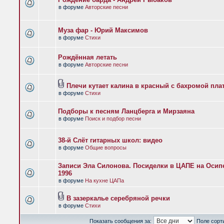
в форуме
Авторские песни
Муза фар - Юрий Максимов
в форуме
Стихи
Рождённая летать
в форуме
Авторские песни
Плечи кутает калина в красный с бахромой пла
в форуме
Стихи
Подборы к песням Ланцберга и Мирзаяна
в форуме
Поиск и подбор песни
38-й Слёт гитарных школ: видео
в форуме
Общие вопросы
Записи Эла Силонова. Посиделки в ЦАПЕ на Осипе
1996
в форуме
На кухне ЦАПа
В зазеркалье серебряной речки
в форуме
Стихи
Показать сообщения за:
Поле сорт