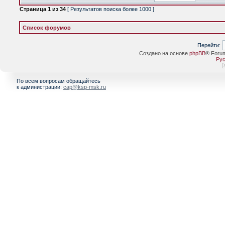
Страница
1
из
34
[ Результатов поиска более 1000 ]
Список форумов
Перейти:
Создано на основе
phpBB
® Foru
Рус
[
По всем вопросам обращайтесь
к администрации:
cap@ksp-msk.ru