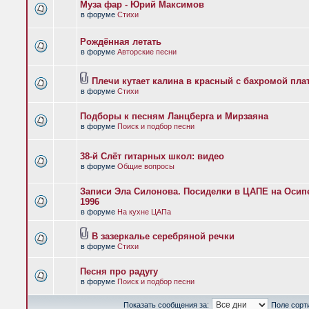
Муза фар - Юрий Максимов
в форуме
Стихи
Рождённая летать
в форуме
Авторские песни
Плечи кутает калина в красный с бахромой пла
в форуме
Стихи
Подборы к песням Ланцберга и Мирзаяна
в форуме
Поиск и подбор песни
38-й Слёт гитарных школ: видео
в форуме
Общие вопросы
Записи Эла Силонова. Посиделки в ЦАПЕ на Осипе
1996
в форуме
На кухне ЦАПа
В зазеркалье серебряной речки
в форуме
Стихи
Песня про радугу
в форуме
Поиск и подбор песни
Показать сообщения за:
Поле сорт