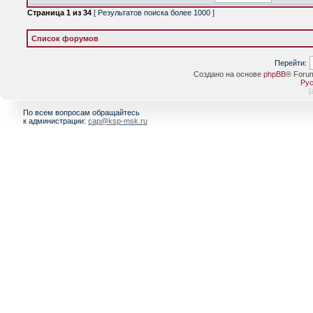
Страница
1
из
34
[ Результатов поиска более 1000 ]
Список форумов
Перейти:
Создано на основе
phpBB
® Foru
Рус
[
По всем вопросам обращайтесь
к администрации:
cap@ksp-msk.ru