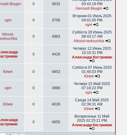
nnadi Beygin
0
3632
03:43:18 PM
Gennadi Beygin
Вторник 01 Июль 2025
vgm
0
3756
04:01:05 PM
vgm
Суббота 28 Июнь 2025
Altruist-
0
4962
08:43:17 AM
nedouchka
Altruist-nedouchka
Четверг 12 Июнь 2025
Александр
10:10:31 PM
0
4426
Костромин
Александр Костромин
Суббота 07 Июнь 2025
Юлия
0
4852
01:40:03 PM
Юлия
Четверг 22 Май 2025
vgm
0
3986
07:18:22 PM
vgm
Среда 14 Май 2025
Юлия
0
4026
02:36:31 AM
Юлия
Воскресенье 11 Май
Александр
2025 02:25:21 PM
0
4655
Костромин
Александр Костромин