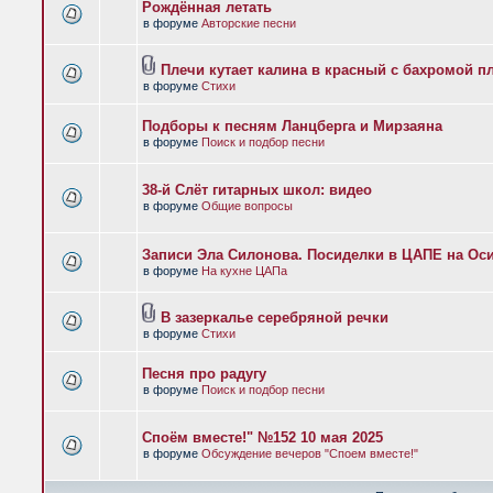
Рождённая летать
в форуме
Авторские песни
Плечи кутает калина в красный с бахромой п
в форуме
Стихи
Подборы к песням Ланцберга и Мирзаяна
в форуме
Поиск и подбор песни
38-й Слёт гитарных школ: видео
в форуме
Общие вопросы
Записи Эла Силонова. Посиделки в ЦАПЕ на Оси
в форуме
На кухне ЦАПа
В зазеркалье серебряной речки
в форуме
Стихи
Песня про радугу
в форуме
Поиск и подбор песни
Споём вместе!" №152 10 мая 2025
в форуме
Обсуждение вечеров "Споем вместе!"