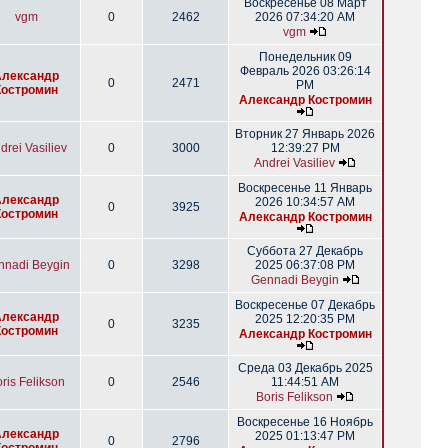
Воскресенье 08 Март
vgm
0
2462
2026 07:34:20 AM
vgm
Понедельник 09
Февраль 2026 03:26:14
Александр
0
2471
PM
Костромин
Александр Костромин
Вторник 27 Январь 2026
drei Vasiliev
0
3000
12:39:27 PM
Andrei Vasiliev
Воскресенье 11 Январь
Александр
2026 10:34:57 AM
0
3925
Костромин
Александр Костромин
Суббота 27 Декабрь
nnadi Beygin
0
3298
2025 06:37:08 PM
Gennadi Beygin
Воскресенье 07 Декабрь
Александр
2025 12:20:35 PM
0
3235
Костромин
Александр Костромин
Среда 03 Декабрь 2025
ris Felikson
0
2546
11:44:51 AM
Boris Felikson
Воскресенье 16 Ноябрь
Александр
2025 01:13:47 PM
0
2796