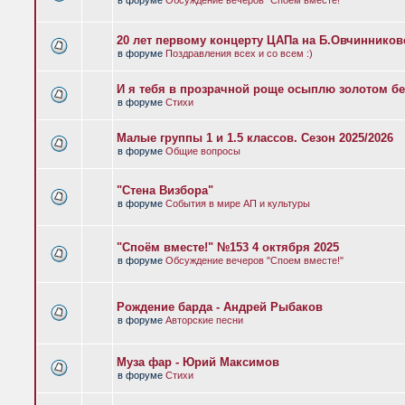
в форуме
Обсуждение вечеров "Споем вместе!"
20 лет первому концерту ЦАПа на Б.Овчиннико
в форуме
Поздравления всех и со всем :)
И я тебя в прозрачной роще осыплю золотом бе
в форуме
Стихи
Малые группы 1 и 1.5 классов. Сезон 2025/2026
в форуме
Общие вопросы
"Стена Визбора"
в форуме
События в мире АП и культуры
"Споём вместе!" №153 4 октября 2025
в форуме
Обсуждение вечеров "Споем вместе!"
Рождение барда - Андрей Рыбаков
в форуме
Авторские песни
Муза фар - Юрий Максимов
в форуме
Стихи