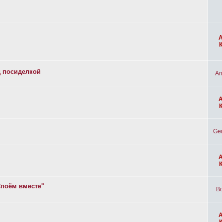
д посиделкой
An
Ge
Споём вместе"
Bo