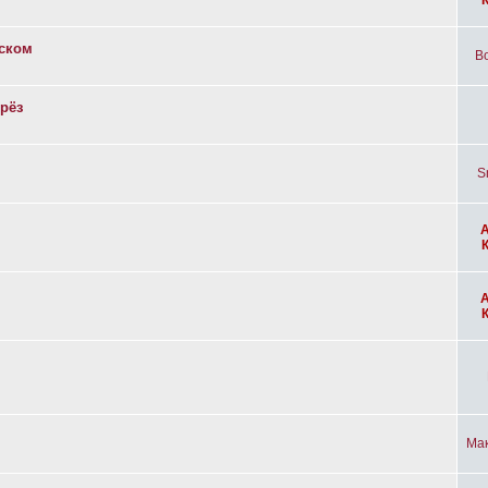
вском
Bo
рёз
S
Ма