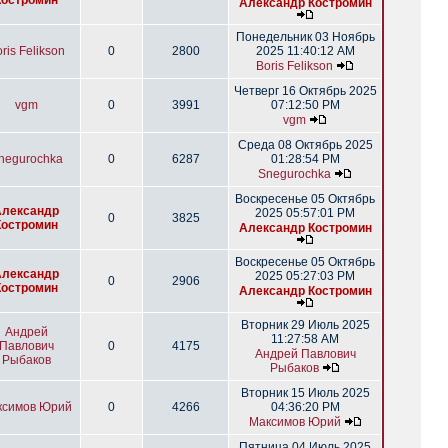
Костромин
Александр Костромин
Понедельник 03 Ноябрь
ris Felikson
0
2800
2025 11:40:12 AM
Boris Felikson
Четверг 16 Октябрь 2025
vgm
0
3991
07:12:50 PM
vgm
Среда 08 Октябрь 2025
negurochka
0
6287
01:28:54 PM
Snegurochka
Воскресенье 05 Октябрь
Александр
2025 05:57:01 PM
0
3825
Костромин
Александр Костромин
Воскресенье 05 Октябрь
Александр
2025 05:27:03 PM
0
2906
Костромин
Александр Костромин
Вторник 29 Июль 2025
Андрей
11:27:58 AM
Павлович
0
4175
Андрей Павлович
Рыбаков
Рыбаков
Вторник 15 Июль 2025
ксимов Юрий
0
4266
04:36:20 PM
Максимов Юрий
Пятница 04 Июль 2025