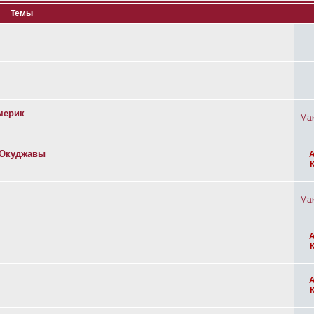
Темы
мерик
Ма
а Окуджавы
Ма