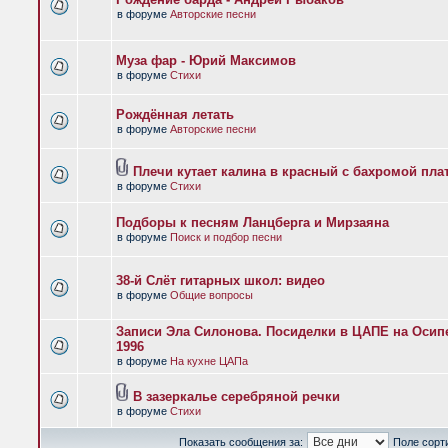
в форуме
Авторские песни
Муза фар - Юрий Максимов
в форуме
Стихи
Рождённая летать
в форуме
Авторские песни
Плечи кутает калина в красный с бахромой пла
в форуме
Стихи
Подборы к песням Ланцберга и Мирзаяна
в форуме
Поиск и подбор песни
38-й Слёт гитарных школ: видео
в форуме
Общие вопросы
Записи Эла Силонова. Посиделки в ЦАПЕ на Осипе
1996
в форуме
На кухне ЦАПа
В зазеркалье серебряной речки
в форуме
Стихи
Показать сообщения за:
Поле сорт