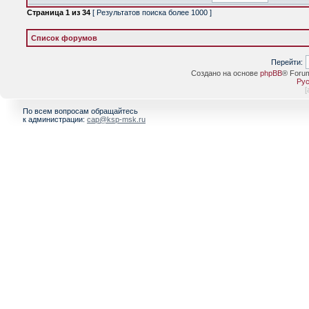
Страница
1
из
34
[ Результатов поиска более 1000 ]
Список форумов
Перейти:
Создано на основе
phpBB
® Foru
Рус
[
По всем вопросам обращайтесь
к администрации:
cap@ksp-msk.ru