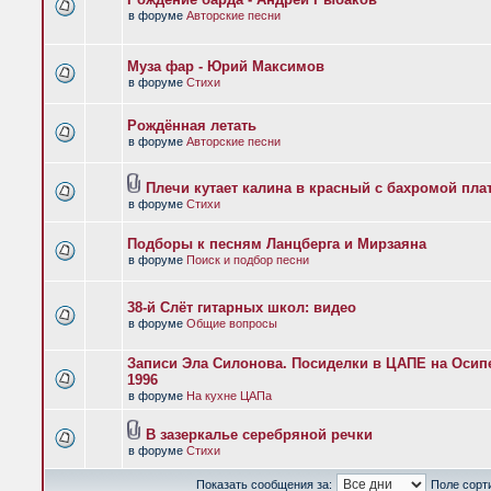
в форуме
Авторские песни
Муза фар - Юрий Максимов
в форуме
Стихи
Рождённая летать
в форуме
Авторские песни
Плечи кутает калина в красный с бахромой пла
в форуме
Стихи
Подборы к песням Ланцберга и Мирзаяна
в форуме
Поиск и подбор песни
38-й Слёт гитарных школ: видео
в форуме
Общие вопросы
Записи Эла Силонова. Посиделки в ЦАПЕ на Осипе
1996
в форуме
На кухне ЦАПа
В зазеркалье серебряной речки
в форуме
Стихи
Показать сообщения за:
Поле сорт