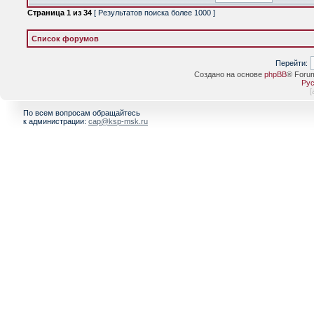
Страница
1
из
34
[ Результатов поиска более 1000 ]
Список форумов
Перейти:
Создано на основе
phpBB
® Foru
Рус
[
По всем вопросам обращайтесь
к администрации:
cap@ksp-msk.ru