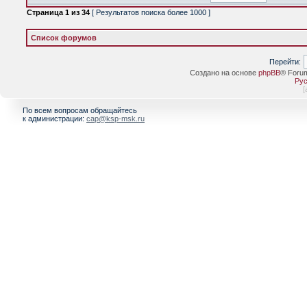
Страница
1
из
34
[ Результатов поиска более 1000 ]
Список форумов
Перейти:
Создано на основе
phpBB
® Foru
Рус
[
По всем вопросам обращайтесь
к администрации:
cap@ksp-msk.ru