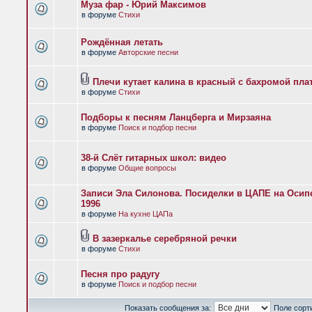
Муза фар - Юрий Максимов
в форуме
Стихи
Рождённая летать
в форуме
Авторские песни
Плечи кутает калина в красный с бахромой пла
в форуме
Стихи
Подборы к песням Ланцберга и Мирзаяна
в форуме
Поиск и подбор песни
38-й Слёт гитарных школ: видео
в форуме
Общие вопросы
Записи Эла Силонова. Посиделки в ЦАПЕ на Осипе
1996
в форуме
На кухне ЦАПа
В зазеркалье серебряной речки
в форуме
Стихи
Песня про радугу
в форуме
Поиск и подбор песни
Показать сообщения за:
Поле сорт