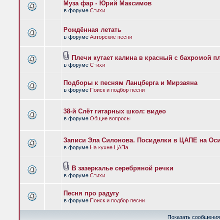
Муза фар - Юрий Максимов
в форуме
Стихи
Рождённая летать
в форуме
Авторские песни
Плечи кутает калина в красный с бахромой п
в форуме
Стихи
Подборы к песням Ланцберга и Мирзаяна
в форуме
Поиск и подбор песни
38-й Слёт гитарных школ: видео
в форуме
Общие вопросы
Записи Эла Силонова. Посиделки в ЦАПЕ на Оси
в форуме
На кухне ЦАПа
В зазеркалье серебряной речки
в форуме
Стихи
Песня про радугу
в форуме
Поиск и подбор песни
Показать сообщения