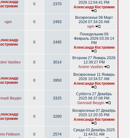
Александр
2026 12:04:41 PM
0
2370
Костромин
Александр Костромин
Воскресенье 08 Март
vgm
0
2493
2026 07:34:20 AM
vgm
Понедельник 09
Февраль 2026 03:26:14
Александр
0
2495
PM
Костромин
Александр Костромин
Вторник 27 Январь 2026
drei Vasiliev
0
3014
12:39:27 PM
Andrei Vasiliev
Воскресенье 11 Январь
Александр
2026 10:34:57 AM
0
3950
Костромин
Александр Костромин
Суббота 27 Декабрь
nnadi Beygin
0
3325
2025 06:37:08 PM
Gennadi Beygin
Воскресенье 07 Декабрь
Александр
2025 12:20:35 PM
0
3260
Костромин
Александр Костромин
Среда 03 Декабрь 2025
ris Felikson
0
2574
11:44:51 AM