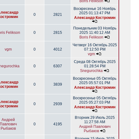
Boris Felikson
Воскресенье 16 Ноябрь
Александр
2025 01:13:47 PM
0
2821
Костромин
Александр Костромин
Понедельник 03 Ноябрь
ris Felikson
0
2815
2025 11:40:12 AM
Boris Felikson
Четверг 16 Октябрь 2025
vgm
0
4012
07:12:50 PM
vgm
Среда 08 Октябрь 2025
negurochka
0
6307
01:28:54 PM
Snegurochka
Воскресенье 05 Октябрь
Александр
2025 05:57:01 PM
0
3839
Костромин
Александр Костромин
Воскресенье 05 Октябрь
Александр
2025 05:27:03 PM
0
2939
Костромин
Александр Костромин
Вторник 29 Июль 2025
Андрей
11:27:58 AM
Павлович
0
4195
Андрей Павлович
Рыбаков
Рыбаков
Вторник 15 Июль 2025