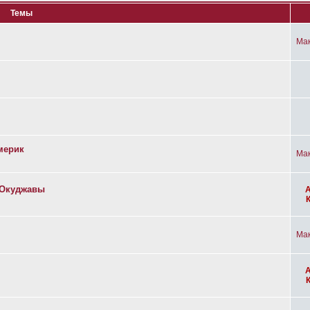
Темы
Ма
мерик
Ма
а Окуджавы
Ма