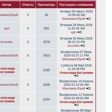
Автор
Ответы
Просмотры
Последнее сообщение
Четверг 06 Август 2026
ксимов Юрий
0
40
10:09:48 AM
Максимов Юрий
Вторник 28 Июль 2026
vgm
0
635
11:42:45 AM
vgm
Вторник 30 Июнь 2026
brusnika
0
2678
08:15:15 PM
brusnika
Воскресенье 07 Июнь
ксимов Юрий
0
2423
2026 03:37:17 PM
Максимов Юрий
Суббота 09 Май 2026
Александр
11:34:39 PM
0
3295
Костромин
Александр Костромин
Воскресенье 19 Апрель
ксимов Юрий
0
1836
2026 01:14:40 AM
Максимов Юрий
Воскресенье 12 Апрель
Александр
2026 02:49:03 PM
0
2034
Костромин
Александр Костромин
Воскресенье 08 Март