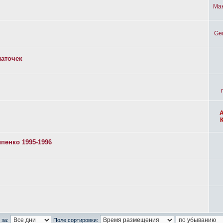
Ма
Ge
латочек
пенко 1995-1996
 за:
Поле сортировки: