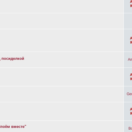
д посиделкой
An
Ge
Споём вместе"
Bo