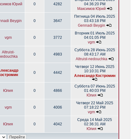
ксимов Юрий
0
4282
04:36:20 PM
Максимов Юрий
Пятница 04 Июль 2025
nnadi Beygin
0
3647
03:43:18 PM
Gennadi Beygin
Вторник 01 Июль 2025
vgm
0
3772
04:01:05 PM
vgm
Суббота 28 Июнь 2025
Altruist-
0
4983
08:43:17 AM
nedouchka
Altruist-nedouchka
Четверг 12 Июнь 2025
Александр
10:10:31 PM
0
4442
Костромин
Александр Костромин
Суббота 07 Июнь 2025
Юлия
0
4866
01:40:03 PM
Юлия
Четверг 22 Май 2025
vgm
0
4006
07:18:22 PM
vgm
Среда 14 Май 2025
Юлия
0
4042
02:36:31 AM
Юлия