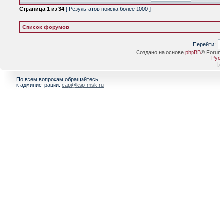
Страница
1
из
34
[ Результатов поиска более 1000 ]
Список форумов
Перейти:
Создано на основе
phpBB
® Foru
Рус
[
По всем вопросам обращайтесь
к администрации:
cap@ksp-msk.ru