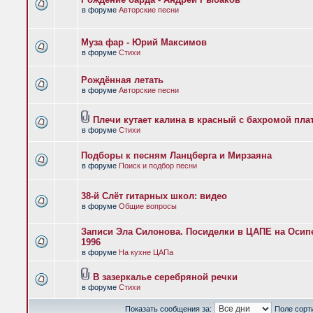
в форуме
Авторские песни
Муза фар - Юрий Максимов
в форуме
Стихи
Рождённая летать
в форуме
Авторские песни
Плечи кутает калина в красный с бахромой пла
в форуме
Стихи
Подборы к песням Ланцберга и Мирзаяна
в форуме
Поиск и подбор песни
38-й Слёт гитарных школ: видео
в форуме
Общие вопросы
Записи Эла Силонова. Посиделки в ЦАПЕ на Осипе
1996
в форуме
На кухне ЦАПа
В зазеркалье серебряной речки
в форуме
Стихи
Показать сообщения за:
Поле сорт