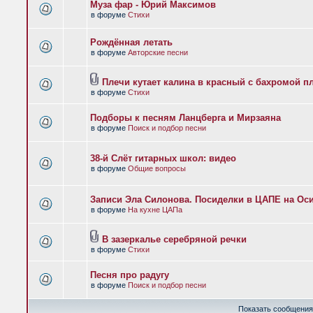
Муза фар - Юрий Максимов
в форуме
Стихи
Рождённая летать
в форуме
Авторские песни
Плечи кутает калина в красный с бахромой п
в форуме
Стихи
Подборы к песням Ланцберга и Мирзаяна
в форуме
Поиск и подбор песни
38-й Слёт гитарных школ: видео
в форуме
Общие вопросы
Записи Эла Силонова. Посиделки в ЦАПЕ на Оси
в форуме
На кухне ЦАПа
В зазеркалье серебряной речки
в форуме
Стихи
Песня про радугу
в форуме
Поиск и подбор песни
Показать сообщения