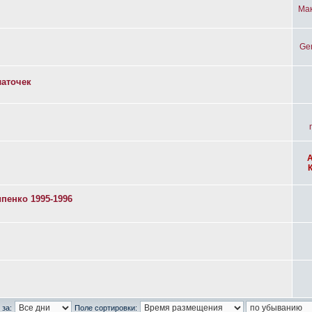
Ма
Ge
латочек
пенко 1995-1996
 за:
Поле сортировки: