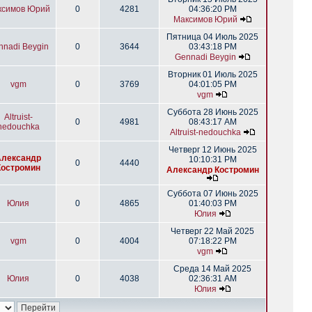
ксимов Юрий
0
4281
04:36:20 PM
Максимов Юрий
Пятница 04 Июль 2025
nnadi Beygin
0
3644
03:43:18 PM
Gennadi Beygin
Вторник 01 Июль 2025
vgm
0
3769
04:01:05 PM
vgm
Суббота 28 Июнь 2025
Altruist-
0
4981
08:43:17 AM
nedouchka
Altruist-nedouchka
Четверг 12 Июнь 2025
Александр
10:10:31 PM
0
4440
Костромин
Александр Костромин
Суббота 07 Июнь 2025
Юлия
0
4865
01:40:03 PM
Юлия
Четверг 22 Май 2025
vgm
0
4004
07:18:22 PM
vgm
Среда 14 Май 2025
Юлия
0
4038
02:36:31 AM
Юлия