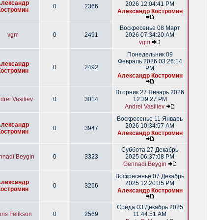
Александр
2026 12:04:41 PM
0
2366
Костромин
Александр Костромин
Воскресенье 08 Март
vgm
0
2491
2026 07:34:20 AM
vgm
Понедельник 09
Февраль 2026 03:26:14
Александр
0
2492
PM
Костромин
Александр Костромин
Вторник 27 Январь 2026
drei Vasiliev
0
3014
12:39:27 PM
Andrei Vasiliev
Воскресенье 11 Январь
Александр
2026 10:34:57 AM
0
3947
Костромин
Александр Костромин
Суббота 27 Декабрь
nnadi Beygin
0
3323
2025 06:37:08 PM
Gennadi Beygin
Воскресенье 07 Декабрь
Александр
2025 12:20:35 PM
0
3256
Костромин
Александр Костромин
Среда 03 Декабрь 2025
ris Felikson
0
2569
11:44:51 AM