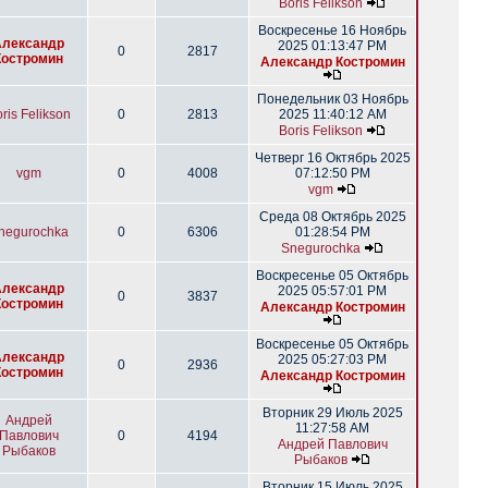
Boris Felikson
Воскресенье 16 Ноябрь
Александр
2025 01:13:47 PM
0
2817
Костромин
Александр Костромин
Понедельник 03 Ноябрь
ris Felikson
0
2813
2025 11:40:12 AM
Boris Felikson
Четверг 16 Октябрь 2025
vgm
0
4008
07:12:50 PM
vgm
Среда 08 Октябрь 2025
negurochka
0
6306
01:28:54 PM
Snegurochka
Воскресенье 05 Октябрь
Александр
2025 05:57:01 PM
0
3837
Костромин
Александр Костромин
Воскресенье 05 Октябрь
Александр
2025 05:27:03 PM
0
2936
Костромин
Александр Костромин
Вторник 29 Июль 2025
Андрей
11:27:58 AM
Павлович
0
4194
Андрей Павлович
Рыбаков
Рыбаков
Вторник 15 Июль 2025