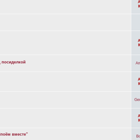
д посиделкой
An
Ge
Споём вместе"
Bo