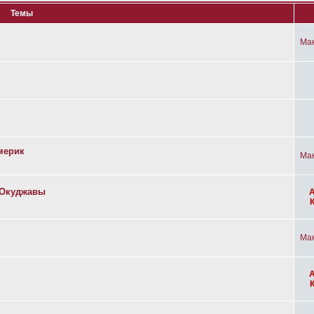
Темы
Ма
мерик
Ма
а Окуджавы
Ма