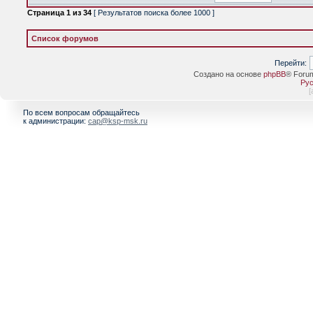
Страница
1
из
34
[ Результатов поиска более 1000 ]
Список форумов
Перейти:
Создано на основе
phpBB
® Foru
Рус
[
По всем вопросам обращайтесь
к администрации:
cap@ksp-msk.ru