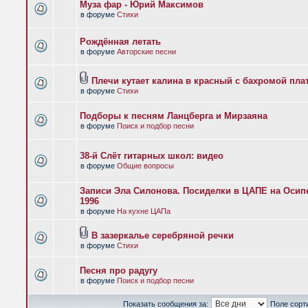
Муза фар - Юрий Максимов
в форуме
Стихи
Рождённая летать
в форуме
Авторские песни
Плечи кутает калина в красный с бахромой пла
в форуме
Стихи
Подборы к песням Ланцберга и Мирзаяна
в форуме
Поиск и подбор песни
38-й Слёт гитарных школ: видео
в форуме
Общие вопросы
Записи Эла Силонова. Посиделки в ЦАПЕ на Осипе
1996
в форуме
На кухне ЦАПа
В зазеркалье серебряной речки
в форуме
Стихи
Песня про радугу
в форуме
Поиск и подбор песни
Показать сообщения за:
Поле сорт