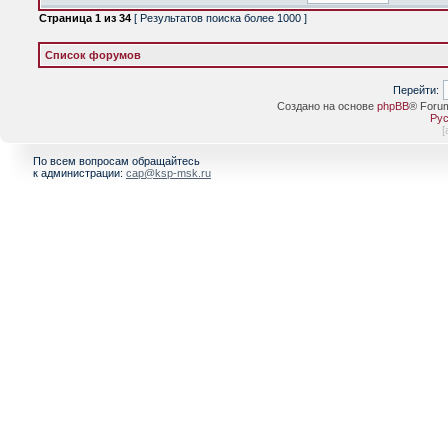
Страница
1
из
34
[ Результатов поиска более 1000 ]
Список форумов
Перейти:
Создано на основе
phpBB
® Foru
Рус
[
По всем вопросам обращайтесь
к администрации:
cap@ksp-msk.ru