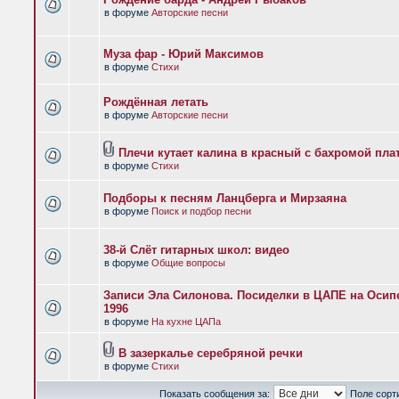
в форуме
Авторские песни
Муза фар - Юрий Максимов
в форуме
Стихи
Рождённая летать
в форуме
Авторские песни
Плечи кутает калина в красный с бахромой пла
в форуме
Стихи
Подборы к песням Ланцберга и Мирзаяна
в форуме
Поиск и подбор песни
38-й Слёт гитарных школ: видео
в форуме
Общие вопросы
Записи Эла Силонова. Посиделки в ЦАПЕ на Осипе
1996
в форуме
На кухне ЦАПа
В зазеркалье серебряной речки
в форуме
Стихи
Показать сообщения за:
Поле сорт