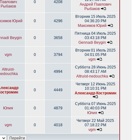
Павлович
0
4208
Андрей Павлович
Рыбаков
Рыбаков
Вторник 15 Июль 2025
ксимов Юрий
0
4296
04:36:20 PM
Максимов Юрий
Пятница 04 Июль 2025
nnadi Beygin
0
3658
03:43:18 PM
Gennadi Beygin
Вторник 01 Июль 2025
vgm
0
3794
04:01:05 PM
vgm
Суббота 28 Июнь 2025
Altruist-
0
4994
08:43:17 AM
nedouchka
Altruist-nedouchka
Четверг 12 Июнь 2025
Александр
10:10:31 PM
0
4449
Костромин
Александр Костромин
Суббота 07 Июнь 2025
Юлия
0
4879
01:40:03 PM
Юлия
Четверг 22 Май 2025
vgm
0
4018
07:18:22 PM
vgm