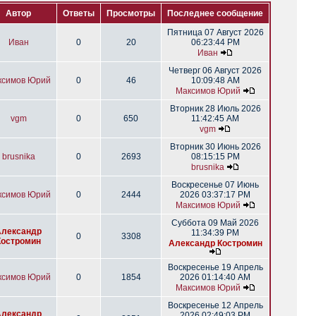
Автор
Ответы
Просмотры
Последнее сообщение
Пятница 07 Август 2026
Иван
0
20
06:23:44 PM
Иван
Четверг 06 Август 2026
ксимов Юрий
0
46
10:09:48 AM
Максимов Юрий
Вторник 28 Июль 2026
vgm
0
650
11:42:45 AM
vgm
Вторник 30 Июнь 2026
brusnika
0
2693
08:15:15 PM
brusnika
Воскресенье 07 Июнь
ксимов Юрий
0
2444
2026 03:37:17 PM
Максимов Юрий
Суббота 09 Май 2026
Александр
11:34:39 PM
0
3308
Костромин
Александр Костромин
Воскресенье 19 Апрель
ксимов Юрий
0
1854
2026 01:14:40 AM
Максимов Юрий
Воскресенье 12 Апрель
Александр
2026 02:49:03 PM