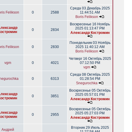
Среда 03 Декабрь 2025
ris Felikson
0
2588
11:44:51 AM
Boris Felikson
Воскресенье 16 Ноябрь
Александр
2025 01:13:47 PM
0
2834
Костромин
Александр Костромин
Понедельник 03 Ноябрь
ris Felikson
0
2830
2025 11:40:12 AM
Boris Felikson
Четверг 16 Октябрь 2025
vgm
0
4021
07:12:50 PM
vgm
Среда 08 Октябрь 2025
negurochka
0
6313
01:28:54 PM
Snegurochka
Воскресенье 05 Октябрь
Александр
2025 05:57:01 PM
0
3851
Костромин
Александр Костромин
Воскресенье 05 Октябрь
Александр
2025 05:27:03 PM
0
2955
Костромин
Александр Костромин
Вторник 29 Июль 2025
Андрей
11:27:58 AM