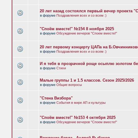
20 лет назад состоялся первый вечер проекта "
в форуме
Поздравления всех и со всем :)
"Споём вместе!" №154 8 ноября 2025
в форуме
Обсуждение вечеров "Споем вместе!"
20 лет первому концерту ЦАПа на Б.Овчиннико
в форуме
Поздравления всех и со всем :)
И я тебя в прозрачной роще осыплю золотом бе
в форуме
Стихи
Малые группы 1 и 1.5 классов. Сезон 2025/2026
в форуме
Общие вопросы
"Стена Визбора"
в форуме
События в мире АП и культуры
"Споём вместе!" №153 4 октября 2025
в форуме
Обсуждение вечеров "Споем вместе!"
Рождение барда - Андрей Рыбаков