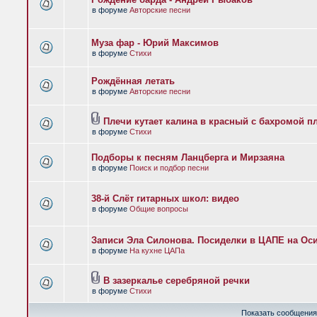
в форуме
Авторские песни
Муза фар - Юрий Максимов
в форуме
Стихи
Рождённая летать
в форуме
Авторские песни
Плечи кутает калина в красный с бахромой п
в форуме
Стихи
Подборы к песням Ланцберга и Мирзаяна
в форуме
Поиск и подбор песни
38-й Слёт гитарных школ: видео
в форуме
Общие вопросы
Записи Эла Силонова. Посиделки в ЦАПЕ на Оси
в форуме
На кухне ЦАПа
В зазеркалье серебряной речки
в форуме
Стихи
Показать сообщения