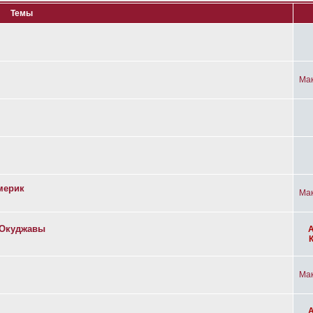
Темы
Ма
мерик
Ма
а Окуджавы
Ма