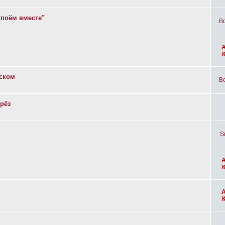
Споём вместе"
Bo
вском
Bo
рёз
S