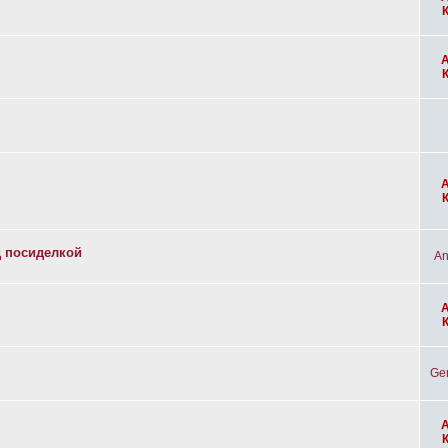
д посиделкой
An
Ge