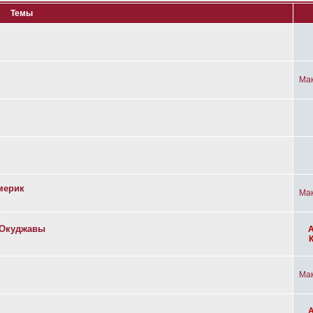
Темы
Ма
мерик
Ма
а Окуджавы
Ма