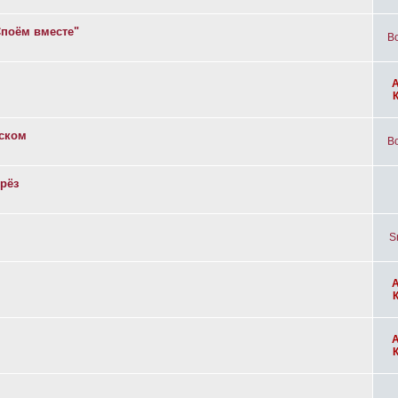
Споём вместе"
Bo
вском
Bo
рёз
S