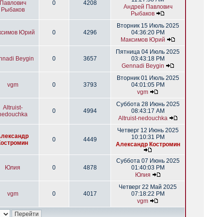
Павлович
0
4208
Андрей Павлович
Рыбаков
Рыбаков
Вторник 15 Июль 2025
ксимов Юрий
0
4296
04:36:20 PM
Максимов Юрий
Пятница 04 Июль 2025
nnadi Beygin
0
3657
03:43:18 PM
Gennadi Beygin
Вторник 01 Июль 2025
vgm
0
3793
04:01:05 PM
vgm
Суббота 28 Июнь 2025
Altruist-
0
4994
08:43:17 AM
nedouchka
Altruist-nedouchka
Четверг 12 Июнь 2025
Александр
10:10:31 PM
0
4449
Костромин
Александр Костромин
Суббота 07 Июнь 2025
Юлия
0
4878
01:40:03 PM
Юлия
Четверг 22 Май 2025
vgm
0
4017
07:18:22 PM
vgm