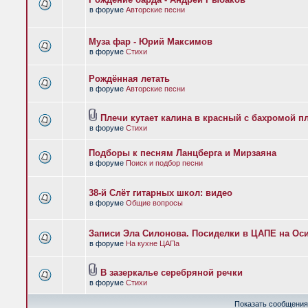
в форуме
Авторские песни
Муза фар - Юрий Максимов
в форуме
Стихи
Рождённая летать
в форуме
Авторские песни
Плечи кутает калина в красный с бахромой п
в форуме
Стихи
Подборы к песням Ланцберга и Мирзаяна
в форуме
Поиск и подбор песни
38-й Слёт гитарных школ: видео
в форуме
Общие вопросы
Записи Эла Силонова. Посиделки в ЦАПЕ на Оси
в форуме
На кухне ЦАПа
В зазеркалье серебряной речки
в форуме
Стихи
Показать сообщения