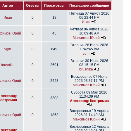
Автор
Ответы
Просмотры
Последнее сообщение
Пятница 07 Август 2026
Иван
0
18
06:23:44 PM
Иван
Четверг 06 Август 2026
ксимов Юрий
0
45
10:09:48 AM
Максимов Юрий
Вторник 28 Июль 2026
vgm
0
649
11:42:45 AM
vgm
Вторник 30 Июнь 2026
brusnika
0
2691
08:15:15 PM
brusnika
Воскресенье 07 Июнь
ксимов Юрий
0
2443
2026 03:37:17 PM
Максимов Юрий
Суббота 09 Май 2026
Александр
11:34:39 PM
0
3308
Костромин
Александр Костромин
Воскресенье 19 Апрель
ксимов Юрий
0
1853
2026 01:14:40 AM
Максимов Юрий
Воскресенье 12 Апрель
Александр
2026 02:49:03 PM