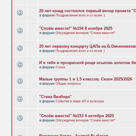
20 лет назад состоялся первый вечер проекта "
в форуме
Поздравления всех и со всем :)
"Споём вместе!" №154 8 ноября 2025
в форуме
Обсуждение вечеров "Споем вместе!"
20 лет первому концерту ЦАПа на Б.Овчиннико
в форуме
Поздравления всех и со всем :)
И я тебя в прозрачной роще осыплю золотом бе
в форуме
Стихи
Малые группы 1 и 1.5 классов. Сезон 2025/2026
в форуме
Общие вопросы
"Стена Визбора"
в форуме
События в мире АП и культуры
"Споём вместе!" №153 4 октября 2025
в форуме
Обсуждение вечеров "Споем вместе!"
Рождение барда - Андрей Рыбаков