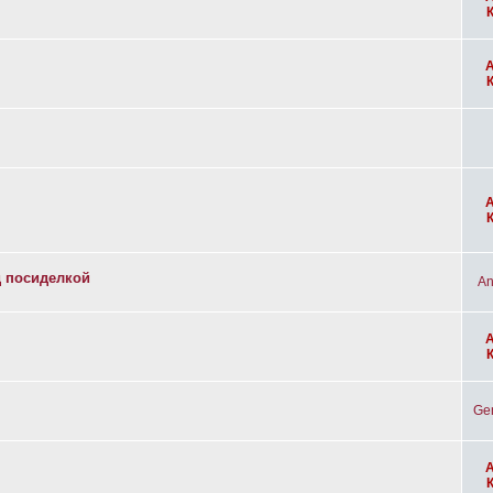
д посиделкой
An
Ge