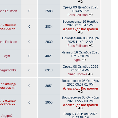
Среда 03 Декабрь 2025
ris Felikson
0
2588
11:44:51 AM
Boris Felikson
Воскресенье 16 Ноябрь
Александр
2025 01:13:47 PM
0
2834
Костромин
Александр Костромин
Понедельник 03 Ноябрь
ris Felikson
0
2830
2025 11:40:12 AM
Boris Felikson
Четверг 16 Октябрь 2025
vgm
0
4021
07:12:50 PM
vgm
Среда 08 Октябрь 2025
negurochka
0
6313
01:28:54 PM
Snegurochka
Воскресенье 05 Октябрь
Александр
2025 05:57:01 PM
0
3851
Костромин
Александр Костромин
Воскресенье 05 Октябрь
Александр
2025 05:27:03 PM
0
2955
Костромин
Александр Костромин
Вторник 29 Июль 2025
Андрей
11:27:58 AM