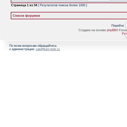
Страница
1
из
34
[ Результатов поиска более 1000 ]
Список форумов
Перейти:
Создано на основе
phpBB
® Foru
Рус
[
По всем вопросам обращайтесь
к администрации:
cap@ksp-msk.ru