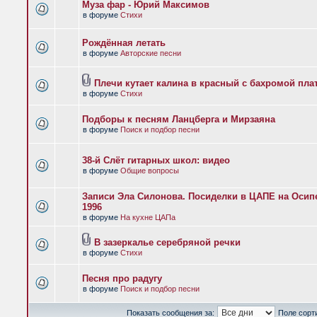
Муза фар - Юрий Максимов
в форуме
Стихи
Рождённая летать
в форуме
Авторские песни
Плечи кутает калина в красный с бахромой пла
в форуме
Стихи
Подборы к песням Ланцберга и Мирзаяна
в форуме
Поиск и подбор песни
38-й Слёт гитарных школ: видео
в форуме
Общие вопросы
Записи Эла Силонова. Посиделки в ЦАПЕ на Осипе
1996
в форуме
На кухне ЦАПа
В зазеркалье серебряной речки
в форуме
Стихи
Песня про радугу
в форуме
Поиск и подбор песни
Показать сообщения за:
Поле сорт