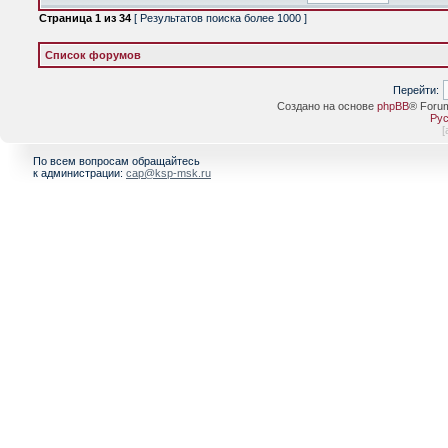
Страница
1
из
34
[ Результатов поиска более 1000 ]
Список форумов
Перейти:
Создано на основе
phpBB
® Foru
Рус
[
По всем вопросам обращайтесь
к администрации:
cap@ksp-msk.ru