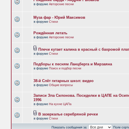
в форуме
Авторские песни
Муза фар - Юрий Максимов
в форуме
Стихи
Рождённая летать
в форуме
Авторские песни
Плечи кутает калина в красный с бахромой пла
в форуме
Стихи
Подборы к песням Ланцберга и Мирзаяна
в форуме
Поиск и подбор песни
38-й Слёт гитарных школ: видео
в форуме
Общие вопросы
Записи Эла Силонова. Посиделки в ЦАПЕ на Осипе
1996
в форуме
На кухне ЦАПа
В зазеркалье серебряной речки
в форуме
Стихи
Показать сообщения за:
Поле сорт