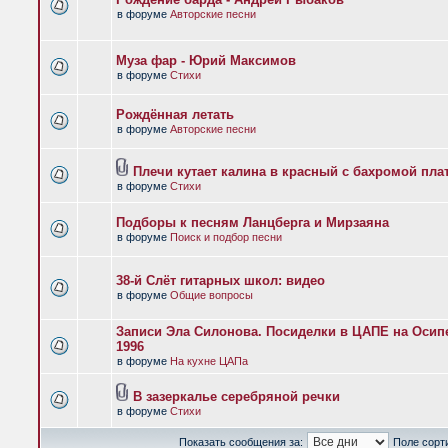
в форуме
Авторские песни
Муза фар - Юрий Максимов
в форуме
Стихи
Рождённая летать
в форуме
Авторские песни
Плечи кутает калина в красный с бахромой пла
в форуме
Стихи
Подборы к песням Ланцберга и Мирзаяна
в форуме
Поиск и подбор песни
38-й Слёт гитарных школ: видео
в форуме
Общие вопросы
Записи Эла Силонова. Посиделки в ЦАПЕ на Осипе
1996
в форуме
На кухне ЦАПа
В зазеркалье серебряной речки
в форуме
Стихи
Показать сообщения за:
Поле сорт