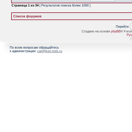
Страница
1
из
34
[ Результатов поиска более 1000 ]
Список форумов
Перейти:
Создано на основе
phpBB
® Foru
Рус
[
По всем вопросам обращайтесь
к администрации:
cap@ksp-msk.ru