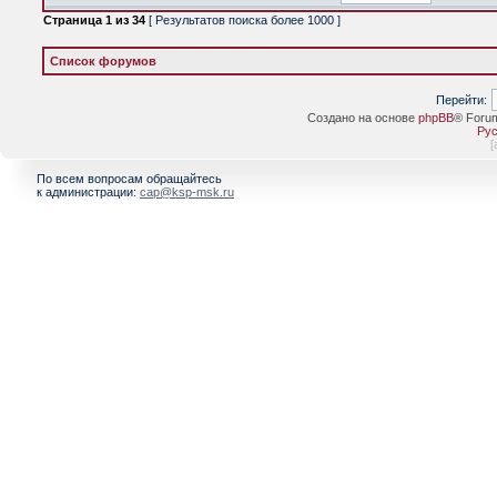
Страница
1
из
34
[ Результатов поиска более 1000 ]
Список форумов
Перейти:
Создано на основе
phpBB
® Foru
Рус
[
По всем вопросам обращайтесь
к администрации:
cap@ksp-msk.ru