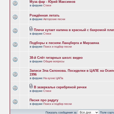
Муза фар - Юрий Максимов
в форуме
Стихи
Рождённая летать
в форуме
Авторские песни
Плечи кутает калина в красный с бахромой пла
в форуме
Стихи
Подборы к песням Ланцберга и Мирзаяна
в форуме
Поиск и подбор песни
38-й Слёт гитарных школ: видео
в форуме
Общие вопросы
Записи Эла Силонова. Посиделки в ЦАПЕ на Осипе
1996
в форуме
На кухне ЦАПа
В зазеркалье серебряной речки
в форуме
Стихи
Песня про радугу
в форуме
Поиск и подбор песни
Показать сообщения за:
Поле сорт