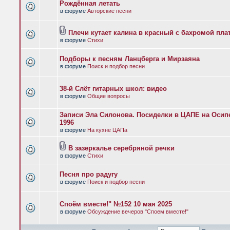
Рождённая летать
в форуме
Авторские песни
Плечи кутает калина в красный с бахромой пла
в форуме
Стихи
Подборы к песням Ланцберга и Мирзаяна
в форуме
Поиск и подбор песни
38-й Слёт гитарных школ: видео
в форуме
Общие вопросы
Записи Эла Силонова. Посиделки в ЦАПЕ на Осипе
1996
в форуме
На кухне ЦАПа
В зазеркалье серебряной речки
в форуме
Стихи
Песня про радугу
в форуме
Поиск и подбор песни
Споём вместе!" №152 10 мая 2025
в форуме
Обсуждение вечеров "Споем вместе!"