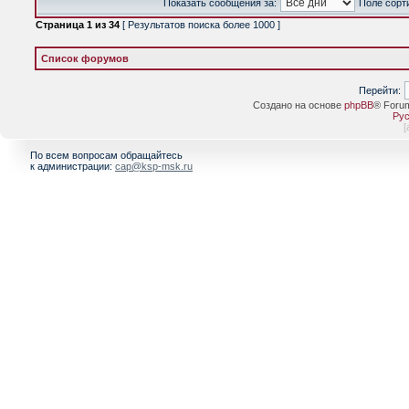
Показать сообщения за:
Поле сорт
Страница
1
из
34
[ Результатов поиска более 1000 ]
Список форумов
Перейти:
Создано на основе
phpBB
® Foru
Рус
[
По всем вопросам обращайтесь
к администрации:
cap@ksp-msk.ru