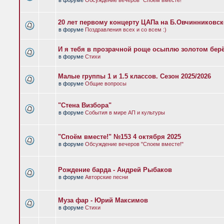
в форуме
Обсуждение вечеров "Споем вместе!"
20 лет первому концерту ЦАПа на Б.Овчинниковс
в форуме
Поздравления всех и со всем :)
И я тебя в прозрачной роще осыплю золотом бер
в форуме
Стихи
Малые группы 1 и 1.5 классов. Сезон 2025/2026
в форуме
Общие вопросы
"Стена Визбора"
в форуме
События в мире АП и культуры
"Споём вместе!" №153 4 октября 2025
в форуме
Обсуждение вечеров "Споем вместе!"
Рождение барда - Андрей Рыбаков
в форуме
Авторские песни
Муза фар - Юрий Максимов
в форуме
Стихи