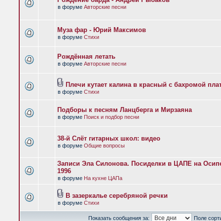
в форуме
Авторские песни
Муза фар - Юрий Максимов
в форуме
Стихи
Рождённая летать
в форуме
Авторские песни
Плечи кутает калина в красный с бахромой пла
в форуме
Стихи
Подборы к песням Ланцберга и Мирзаяна
в форуме
Поиск и подбор песни
38-й Слёт гитарных школ: видео
в форуме
Общие вопросы
Записи Эла Силонова. Посиделки в ЦАПЕ на Осипе
1996
в форуме
На кухне ЦАПа
В зазеркалье серебряной речки
в форуме
Стихи
Показать сообщения за:
Поле сорт