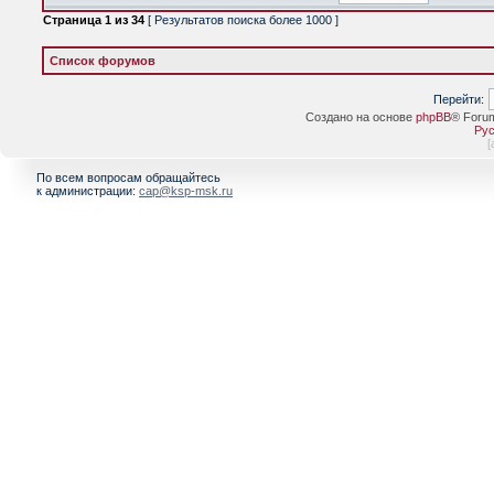
Страница
1
из
34
[ Результатов поиска более 1000 ]
Список форумов
Перейти:
Создано на основе
phpBB
® Foru
Рус
[
По всем вопросам обращайтесь
к администрации:
cap@ksp-msk.ru