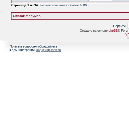
Страница
1
из
34
[ Результатов поиска более 1000 ]
Список форумов
Перейти:
Создано на основе
phpBB
® Foru
Рус
[
По всем вопросам обращайтесь
к администрации:
cap@ksp-msk.ru