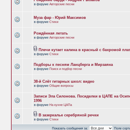
в форуме
Авторские песни
Муза фар - Юрий Максимов
в форуме
Стихи
Рождённая летать
в форуме
Авторские песни
Плечи кутает калина в красный с бахромой пла
в форуме
Стихи
Подборы к песням Ланцберга и Мирзаяна
в форуме
Поиск и подбор песни
38-й Слёт гитарных школ: видео
в форуме
Общие вопросы
Записи Эла Силонова. Посиделки в ЦАПЕ на Осипе
1996
в форуме
На кухне ЦАПа
В зазеркалье серебряной речки
в форуме
Стихи
Показать сообщения за:
Поле сорт