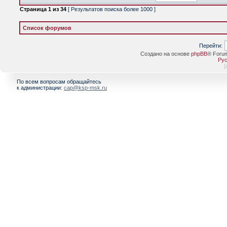
Страница
1
из
34
[ Результатов поиска более 1000 ]
Список форумов
Перейти:
Создано на основе
phpBB
® Foru
Рус
[
По всем вопросам обращайтесь
к администрации:
cap@ksp-msk.ru