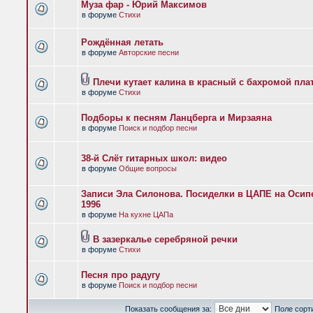
Муза фар - Юрий Максимов
в форуме
Стихи
Рождённая летать
в форуме
Авторские песни
Плечи кутает калина в красный с бахромой пла
в форуме
Стихи
Подборы к песням Ланцберга и Мирзаяна
в форуме
Поиск и подбор песни
38-й Слёт гитарных школ: видео
в форуме
Общие вопросы
Записи Эла Силонова. Посиделки в ЦАПЕ на Осипе
1996
в форуме
На кухне ЦАПа
В зазеркалье серебряной речки
в форуме
Стихи
Песня про радугу
в форуме
Поиск и подбор песни
Показать сообщения за:
Поле сорт