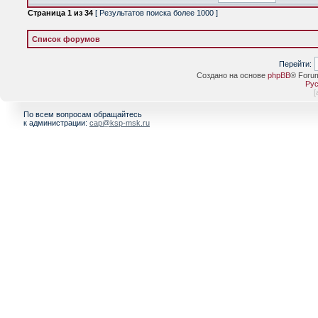
Страница
1
из
34
[ Результатов поиска более 1000 ]
Список форумов
Перейти:
Создано на основе
phpBB
® Foru
Рус
[
По всем вопросам обращайтесь
к администрации:
cap@ksp-msk.ru