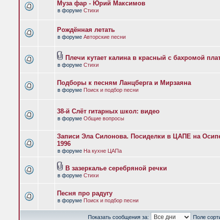
Муза фар - Юрий Максимов
в форуме
Стихи
Рождённая летать
в форуме
Авторские песни
Плечи кутает калина в красный с бахромой пла
в форуме
Стихи
Подборы к песням Ланцберга и Мирзаяна
в форуме
Поиск и подбор песни
38-й Слёт гитарных школ: видео
в форуме
Общие вопросы
Записи Эла Силонова. Посиделки в ЦАПЕ на Осипе
1996
в форуме
На кухне ЦАПа
В зазеркалье серебряной речки
в форуме
Стихи
Песня про радугу
в форуме
Поиск и подбор песни
Показать сообщения за:
Поле сорт