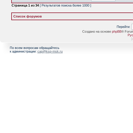
Страница
1
из
34
[ Результатов поиска более 1000 ]
Список форумов
Перейти:
Создано на основе
phpBB
® Foru
Рус
[
По всем вопросам обращайтесь
к администрации:
cap@ksp-msk.ru