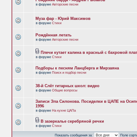
в форуме
Авторские песни
Муза фар - Юрий Максимов
в форуме
Стихи
Рождённая летать
в форуме
Авторские песни
Плечи кутает калина в красный с бахромой пла
в форуме
Стихи
Подборы к песням Ланцберга и Мирзаяна
в форуме
Поиск и подбор песни
38-й Слёт гитарных школ: видео
в форуме
Общие вопросы
Записи Эла Силонова. Посиделки в ЦАПЕ на Осипе
1996
в форуме
На кухне ЦАПа
В зазеркалье серебряной речки
в форуме
Стихи
Показать сообщения за:
Поле сорт