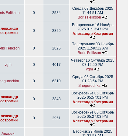
Среда 03 Декабрь 2025
ris Felikson
0
2584
11:44:51 AM
Boris Felikson
Воскресенье 16 Ноябрь
Александр
2025 01:13:47 PM
0
2829
Костромин
Александр Костромин
Понедельник 03 Ноябрь
ris Felikson
0
2825
2025 11:40:12 AM
Boris Felikson
Четверг 16 Октябрь 2025
vgm
0
4017
07:12:50 PM
vgm
Среда 08 Октябрь 2025
negurochka
0
6310
01:28:54 PM
Snegurochka
Воскресенье 05 Октябрь
Александр
2025 05:57:01 PM
0
3848
Костромин
Александр Костромин
Воскресенье 05 Октябрь
Александр
2025 05:27:03 PM
0
2951
Костромин
Александр Костромин
Вторник 29 Июль 2025
Андрей
11:27:58 AM