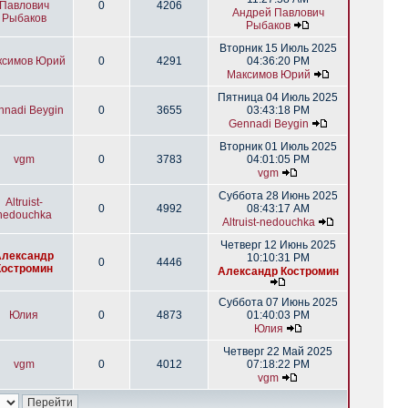
Павлович
0
4206
Андрей Павлович
Рыбаков
Рыбаков
Вторник 15 Июль 2025
ксимов Юрий
0
4291
04:36:20 PM
Максимов Юрий
Пятница 04 Июль 2025
nnadi Beygin
0
3655
03:43:18 PM
Gennadi Beygin
Вторник 01 Июль 2025
vgm
0
3783
04:01:05 PM
vgm
Суббота 28 Июнь 2025
Altruist-
0
4992
08:43:17 AM
nedouchka
Altruist-nedouchka
Четверг 12 Июнь 2025
Александр
10:10:31 PM
0
4446
Костромин
Александр Костромин
Суббота 07 Июнь 2025
Юлия
0
4873
01:40:03 PM
Юлия
Четверг 22 Май 2025
vgm
0
4012
07:18:22 PM
vgm