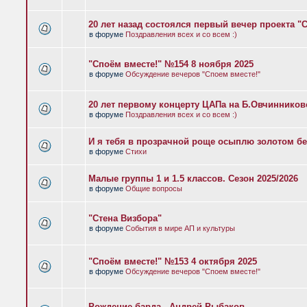
20 лет назад состоялся первый вечер проекта "
в форуме
Поздравления всех и со всем :)
"Споём вместе!" №154 8 ноября 2025
в форуме
Обсуждение вечеров "Споем вместе!"
20 лет первому концерту ЦАПа на Б.Овчиннико
в форуме
Поздравления всех и со всем :)
И я тебя в прозрачной роще осыплю золотом бе
в форуме
Стихи
Малые группы 1 и 1.5 классов. Сезон 2025/2026
в форуме
Общие вопросы
"Стена Визбора"
в форуме
События в мире АП и культуры
"Споём вместе!" №153 4 октября 2025
в форуме
Обсуждение вечеров "Споем вместе!"
Рождение барда - Андрей Рыбаков