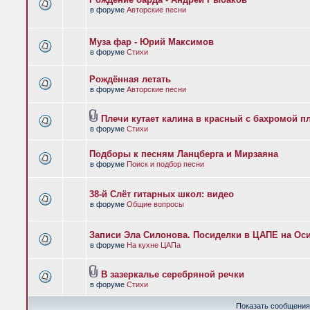
в форуме
Авторские песни
Муза фар - Юрий Максимов
в форуме
Стихи
Рождённая летать
в форуме
Авторские песни
Плечи кутает калина в красный с бахромой п
в форуме
Стихи
Подборы к песням Ланцберга и Мирзаяна
в форуме
Поиск и подбор песни
38-й Слёт гитарных школ: видео
в форуме
Общие вопросы
Записи Эла Силонова. Посиделки в ЦАПЕ на Оси
в форуме
На кухне ЦАПа
В зазеркалье серебряной речки
в форуме
Стихи
Показать сообщения