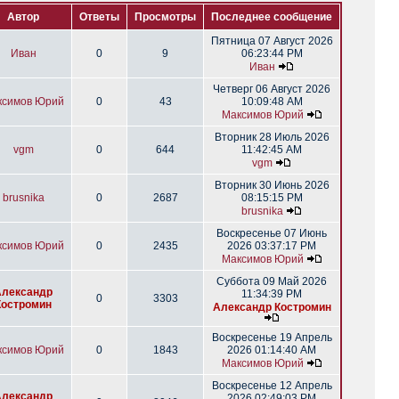
Автор
Ответы
Просмотры
Последнее сообщение
Пятница 07 Август 2026
Иван
0
9
06:23:44 PM
Иван
Четверг 06 Август 2026
ксимов Юрий
0
43
10:09:48 AM
Максимов Юрий
Вторник 28 Июль 2026
vgm
0
644
11:42:45 AM
vgm
Вторник 30 Июнь 2026
brusnika
0
2687
08:15:15 PM
brusnika
Воскресенье 07 Июнь
ксимов Юрий
0
2435
2026 03:37:17 PM
Максимов Юрий
Суббота 09 Май 2026
Александр
11:34:39 PM
0
3303
Костромин
Александр Костромин
Воскресенье 19 Апрель
ксимов Юрий
0
1843
2026 01:14:40 AM
Максимов Юрий
Воскресенье 12 Апрель
Александр
2026 02:49:03 PM