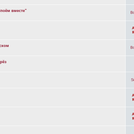
Споём вместе"
Bo
вском
Bo
рёз
S