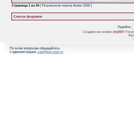
Страница
1
из
34
[ Результатов поиска более 1000 ]
Список форумов
Перейти:
Создано на основе
phpBB
® Foru
Рус
[
По всем вопросам обращайтесь
к администрации:
cap@ksp-msk.ru