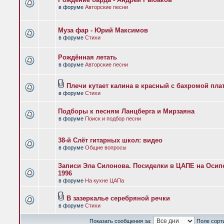
в форуме
Авторские песни
Муза фар - Юрий Максимов
в форуме
Стихи
Рождённая летать
в форуме
Авторские песни
Плечи кутает калина в красный с бахромой пла
в форуме
Стихи
Подборы к песням Ланцберга и Мирзаяна
в форуме
Поиск и подбор песни
38-й Слёт гитарных школ: видео
в форуме
Общие вопросы
Записи Эла Силонова. Посиделки в ЦАПЕ на Осипе
1996
в форуме
На кухне ЦАПа
В зазеркалье серебряной речки
в форуме
Стихи
Показать сообщения за:
Поле сорт