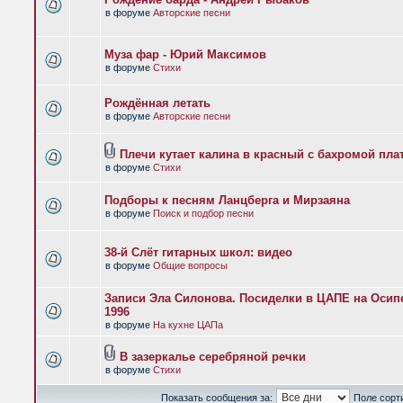
в форуме
Авторские песни
Муза фар - Юрий Максимов
в форуме
Стихи
Рождённая летать
в форуме
Авторские песни
Плечи кутает калина в красный с бахромой пла
в форуме
Стихи
Подборы к песням Ланцберга и Мирзаяна
в форуме
Поиск и подбор песни
38-й Слёт гитарных школ: видео
в форуме
Общие вопросы
Записи Эла Силонова. Посиделки в ЦАПЕ на Осипе
1996
в форуме
На кухне ЦАПа
В зазеркалье серебряной речки
в форуме
Стихи
Показать сообщения за:
Поле сорт