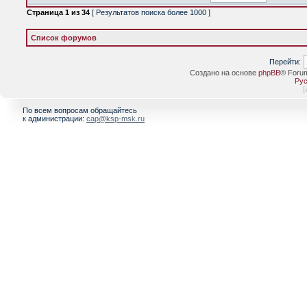
Страница
1
из
34
[ Результатов поиска более 1000 ]
Список форумов
Перейти:
Создано на основе
phpBB
® Foru
Рус
[
По всем вопросам обращайтесь
к администрации:
cap@ksp-msk.ru