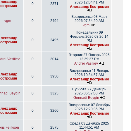
Александр
2026 12:04:41 PM
0
2371
Костромин
Александр Костромин
Воскресенье 08 Март
vgm
0
2494
2026 07:34:20 AM
vgm
Понедельник 09
Февраль 2026 03:26:14
Александр
0
2495
PM
Костромин
Александр Костромин
Вторник 27 Январь 2026
drei Vasiliev
0
3014
12:39:27 PM
Andrei Vasiliev
Воскресенье 11 Январь
Александр
2026 10:34:57 AM
0
3950
Костромин
Александр Костромин
Суббота 27 Декабрь
nnadi Beygin
0
3325
2025 06:37:08 PM
Gennadi Beygin
Воскресенье 07 Декабрь
Александр
2025 12:20:35 PM
0
3260
Костромин
Александр Костромин
Среда 03 Декабрь 2025
ris Felikson
0
2575
11:44:51 AM