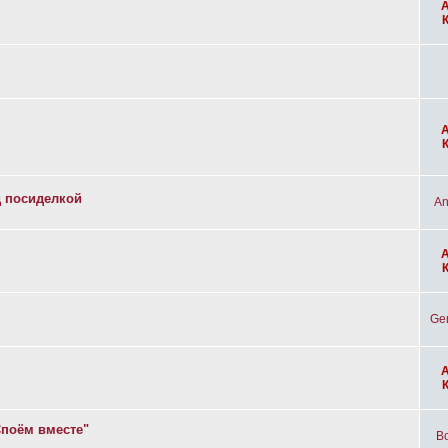
д посиделкой
An
Ge
Споём вместе"
Bo