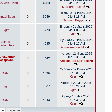
ксимов Юрий
0
4283
04:36:20 PM
Максимов Юрий
Пятница 04 Июль 2025
nnadi Beygin
0
3649
03:43:18 PM
Gennadi Beygin
Вторник 01 Июль 2025
vgm
0
3773
04:01:05 PM
vgm
Суббота 28 Июнь 2025
Altruist-
0
4985
08:43:17 AM
nedouchka
Altruist-nedouchka
Четверг 12 Июнь 2025
Александр
10:10:31 PM
0
4442
Костромин
Александр Костромин
Суббота 07 Июнь 2025
Юлия
0
4866
01:40:03 PM
Юлия
Четверг 22 Май 2025
vgm
0
4007
07:18:22 PM
vgm
Среда 14 Май 2025
Юлия
0
4043
02:36:31 AM
Юлия