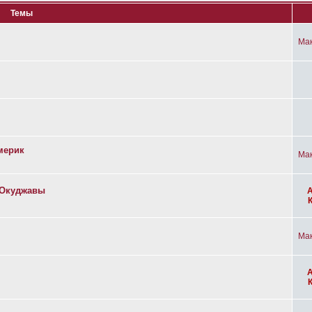
Темы
Ма
мерик
Ма
а Окуджавы
Ма