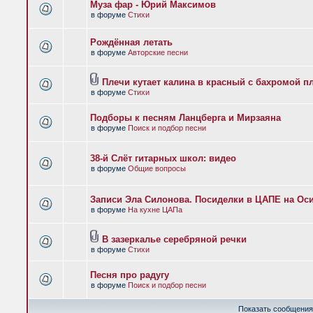
Муза фар - Юрий Максимов
в форуме
Стихи
Рождённая летать
в форуме
Авторские песни
Плечи кутает калина в красный с бахромой п
в форуме
Стихи
Подборы к песням Ланцберга и Мирзаяна
в форуме
Поиск и подбор песни
38-й Слёт гитарных школ: видео
в форуме
Общие вопросы
Записи Эла Силонова. Посиделки в ЦАПЕ на Оси
в форуме
На кухне ЦАПа
В зазеркалье серебряной речки
в форуме
Стихи
Песня про радугу
в форуме
Поиск и подбор песни
Показать сообщения