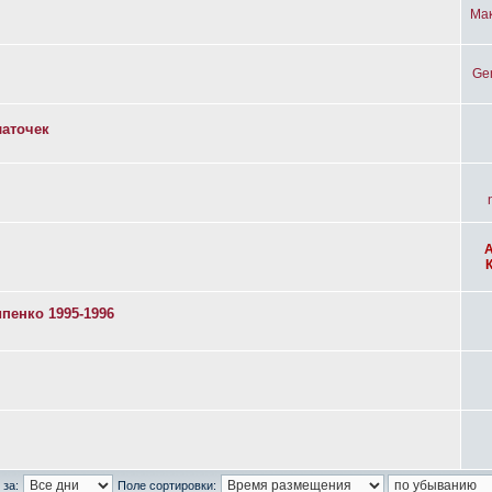
Ма
Ge
латочек
пенко 1995-1996
 за:
Поле сортировки: