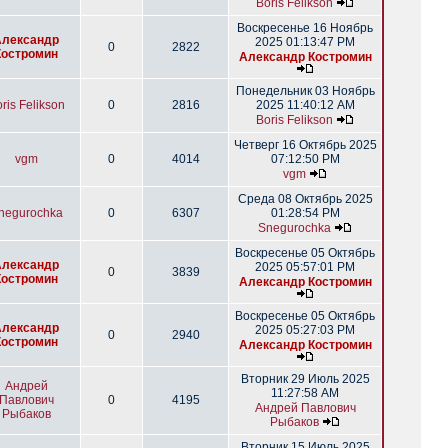
Boris Felikson
Воскресенье 16 Ноябрь
Александр
2025 01:13:47 PM
0
2822
Костромин
Александр Костромин
Понедельник 03 Ноябрь
ris Felikson
0
2816
2025 11:40:12 AM
Boris Felikson
Четверг 16 Октябрь 2025
vgm
0
4014
07:12:50 PM
vgm
Среда 08 Октябрь 2025
negurochka
0
6307
01:28:54 PM
Snegurochka
Воскресенье 05 Октябрь
Александр
2025 05:57:01 PM
0
3839
Костромин
Александр Костромин
Воскресенье 05 Октябрь
Александр
2025 05:27:03 PM
0
2940
Костромин
Александр Костромин
Вторник 29 Июль 2025
Андрей
11:27:58 AM
Павлович
0
4195
Андрей Павлович
Рыбаков
Рыбаков
Вторник 15 Июль 2025