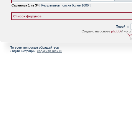
Страница
1
из
34
[ Результатов поиска более 1000 ]
Список форумов
Перейти:
Создано на основе
phpBB
® Foru
Рус
[
По всем вопросам обращайтесь
к администрации:
cap@ksp-msk.ru