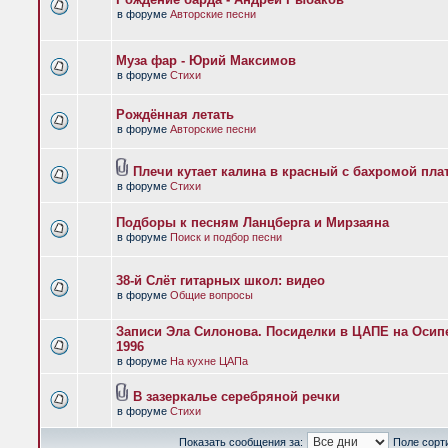
в форуме
Авторские песни
Муза фар - Юрий Максимов
в форуме
Стихи
Рождённая летать
в форуме
Авторские песни
Плечи кутает калина в красный с бахромой пла
в форуме
Стихи
Подборы к песням Ланцберга и Мирзаяна
в форуме
Поиск и подбор песни
38-й Слёт гитарных школ: видео
в форуме
Общие вопросы
Записи Эла Силонова. Посиделки в ЦАПЕ на Осипе
1996
в форуме
На кухне ЦАПа
В зазеркалье серебряной речки
в форуме
Стихи
Показать сообщения за:
Поле сорт