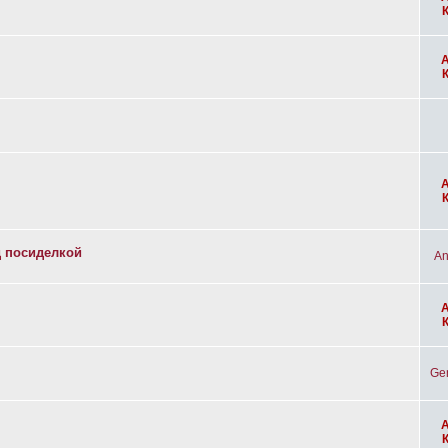
д посиделкой
An
Ge