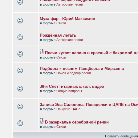
в форуме
Авторские песни
Муза фар - Юрий Максимов
в форуме
Стихи
Рождённая летать
в форуме
Авторские песни
Плечи кутает калина в красный с бахромой п
в форуме
Стихи
Подборы к песням Ланцберга и Мирзаяна
в форуме
Поиск и подбор песни
38-й Слёт гитарных школ: видео
в форуме
Общие вопросы
Записи Эла Силонова. Посиделки в ЦАПЕ на Оси
в форуме
На кухне ЦАПа
В зазеркалье серебряной речки
в форуме
Стихи
Показать сообщения