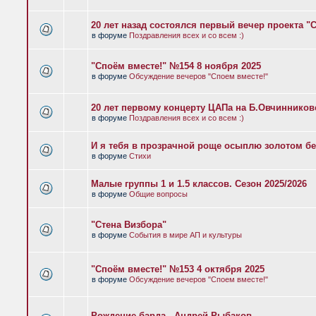
20 лет назад состоялся первый вечер проекта "
в форуме
Поздравления всех и со всем :)
"Споём вместе!" №154 8 ноября 2025
в форуме
Обсуждение вечеров "Споем вместе!"
20 лет первому концерту ЦАПа на Б.Овчиннико
в форуме
Поздравления всех и со всем :)
И я тебя в прозрачной роще осыплю золотом бе
в форуме
Стихи
Малые группы 1 и 1.5 классов. Сезон 2025/2026
в форуме
Общие вопросы
"Стена Визбора"
в форуме
События в мире АП и культуры
"Споём вместе!" №153 4 октября 2025
в форуме
Обсуждение вечеров "Споем вместе!"
Рождение барда - Андрей Рыбаков