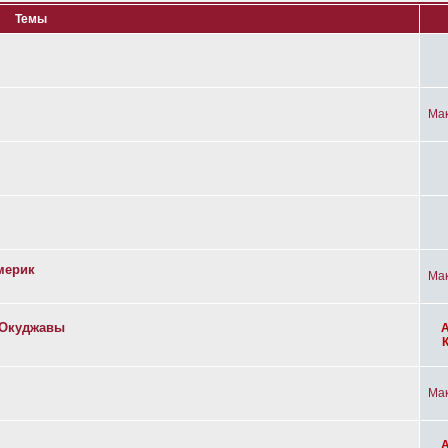
Темы
Ма
мерик
Ма
а Окуджавы
Ма