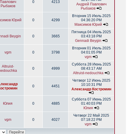
Павлович
0
4213
Андрей Павлович
Рыбаков
Рыбаков
Вторник 15 Июль 2025
ксимов Юрий
0
4299
04:36:20 PM
Максимов Юрий
Пятница 04 Июль 2025
nnadi Beygin
0
3665
03:43:18 PM
Gennadi Beygin
Вторник 01 Июль 2025
vgm
0
3798
04:01:05 PM
vgm
Суббота 28 Июнь 2025
Altruist-
0
4999
08:43:17 AM
nedouchka
Altruist-nedouchka
Четверг 12 Июнь 2025
Александр
10:10:31 PM
0
4451
Костромин
Александр Костромин
Суббота 07 Июнь 2025
Юлия
0
4885
01:40:03 PM
Юлия
Четверг 22 Май 2025
vgm
0
4027
07:18:22 PM
vgm