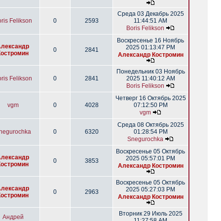
Среда 03 Декабрь 2025
ris Felikson
0
2593
11:44:51 AM
Boris Felikson
Воскресенье 16 Ноябрь
Александр
2025 01:13:47 PM
0
2841
Костромин
Александр Костромин
Понедельник 03 Ноябрь
ris Felikson
0
2841
2025 11:40:12 AM
Boris Felikson
Четверг 16 Октябрь 2025
vgm
0
4028
07:12:50 PM
vgm
Среда 08 Октябрь 2025
negurochka
0
6320
01:28:54 PM
Snegurochka
Воскресенье 05 Октябрь
Александр
2025 05:57:01 PM
0
3853
Костромин
Александр Костромин
Воскресенье 05 Октябрь
Александр
2025 05:27:03 PM
0
2963
Костромин
Александр Костромин
Вторник 29 Июль 2025
Андрей
11:27:58 AM