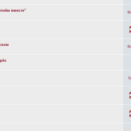
Споём вместе"
Bo
вском
Bo
рёз
S