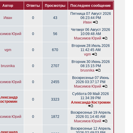
Автор
Ответы
Просмотры
Последнее сообщение
Пятница 07 Август 2026
Иван
0
43
06:23:44 PM
Иван
Четверг 06 Август 2026
ксимов Юрий
0
56
10:09:48 AM
Максимов Юрий
Вторник 28 Июль 2026
vgm
0
670
11:42:45 AM
vgm
Вторник 30 Июнь 2026
brusnika
0
2707
08:15:15 PM
brusnika
Воскресенье 07 Июнь
ксимов Юрий
0
2455
2026 03:37:17 PM
Максимов Юрий
Суббота 09 Май 2026
Александр
11:34:39 PM
0
3323
Костромин
Александр Костромин
Воскресенье 19 Апрель
ксимов Юрий
0
1872
2026 01:14:40 AM
Максимов Юрий
Воскресенье 12 Апрель
Александр
2026 02:49:03 PM