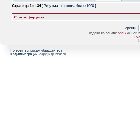
Страница
1
из
34
[ Результатов поиска более 1000 ]
Список форумов
Перейти:
Создано на основе
phpBB
® Foru
Рус
[
По всем вопросам обращайтесь
к администрации:
cap@ksp-msk.ru