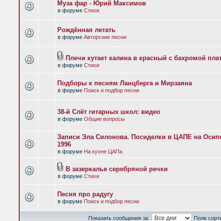
Муза фар - Юрий Максимов
в форуме
Стихи
Рождённая летать
в форуме
Авторские песни
Плечи кутает калина в красный с бахромой пла
в форуме
Стихи
Подборы к песням Ланцберга и Мирзаяна
в форуме
Поиск и подбор песни
38-й Слёт гитарных школ: видео
в форуме
Общие вопросы
Записи Эла Силонова. Посиделки в ЦАПЕ на Осипе
1996
в форуме
На кухне ЦАПа
В зазеркалье серебряной речки
в форуме
Стихи
Песня про радугу
в форуме
Поиск и подбор песни
Показать сообщения за:
Поле сорт